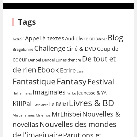
Tags
Blog
Appel à textes
Audiolivre
BD
Bifrost
ActuSF
Challenge
Coup de
Ciné & DVD
Bragelonne
De tout et
coeur
Denoël
Denoël Lunes d'encre
de rien
Ebook
Ecrire
Essai
Fantasy
Fantastique
Festival
Imaginales
Jeunesse & YA
Halliennales
J'ai Lu
Livres & BD
KillPal
Le Bélial
L'Atalante
Nouvelles &
MrLhisbei
Miscellanées
Mnémos
Nouvelles des mondes
novellas
de l'imaginaire
Parutions et