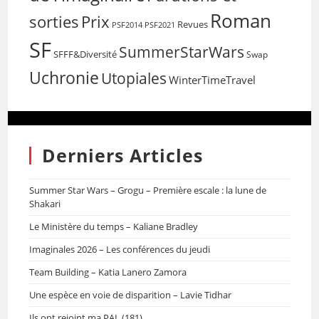
Roman
sorties
Prix
Revues
PSF2014
PSF2021
SF
SummerStarWars
SFFF&Diversité
Swap
Uchronie
Utopiales
WinterTimeTravel
Derniers Articles
Summer Star Wars – Grogu – Première escale : la lune de
Shakari
Le Ministère du temps – Kaliane Bradley
Imaginales 2026 – Les conférences du jeudi
Team Building – Katia Lanero Zamora
Une espèce en voie de disparition – Lavie Tidhar
Ils ont rejoint ma PAL (181)