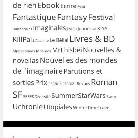
de rien
Ebook
Ecrire
Essai
Fantasy
Fantastique
Festival
Imaginales
Jeunesse & YA
Halliennales
J'ai Lu
Livres & BD
KillPal
Le Bélial
L'Atalante
Nouvelles &
MrLhisbei
Miscellanées
Mnémos
Nouvelles des mondes
novellas
de l'imaginaire
Parutions et
Roman
sorties
Prix
Revues
PSF2014
PSF2021
SF
SummerStarWars
SFFF&Diversité
Swap
Uchronie
Utopiales
WinterTimeTravel