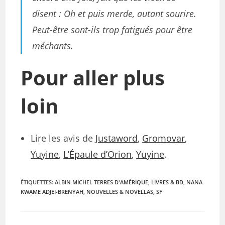
disent :
Oh et puis merde, autant sourire.
Peut-être sont-ils trop fatigués pour être
méchants.
Pour aller plus
loin
Lire les avis de
Justaword
,
Gromovar
,
Yuyine
,
L’Épaule d’Orion
,
Yuyine
.
ÉTIQUETTES
:
ALBIN MICHEL TERRES D'AMÉRIQUE
,
LIVRES & BD
,
NANA
KWAME ADJEI-BRENYAH
,
NOUVELLES & NOVELLAS
,
SF