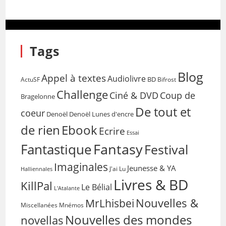
Tags
Blog
Appel à textes
Audiolivre
BD
Bifrost
ActuSF
Challenge
Coup de
Ciné & DVD
Bragelonne
De tout et
coeur
Denoël
Denoël Lunes d'encre
de rien
Ebook
Ecrire
Essai
Fantasy
Fantastique
Festival
Imaginales
Jeunesse & YA
Halliennales
J'ai Lu
Livres & BD
KillPal
Le Bélial
L'Atalante
Nouvelles &
MrLhisbei
Miscellanées
Mnémos
Nouvelles des mondes
novellas