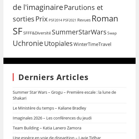
de l'imaginaire
Parutions et
Roman
sorties
Prix
Revues
PSF2014
PSF2021
SF
SummerStarWars
SFFF&Diversité
Swap
Uchronie
Utopiales
WinterTimeTravel
Derniers Articles
Summer Star Wars – Grogu – Première escale : la lune de
Shakari
Le Ministère du temps – Kaliane Bradley
Imaginales 2026 – Les conférences du jeudi
Team Building – Katia Lanero Zamora
Une espèce en voie de disparition – Lavie Tidhar