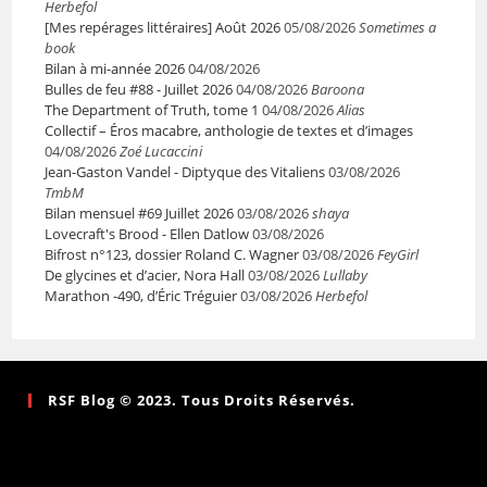
Herbefol
[Mes repérages littéraires] Août 2026
05/08/2026
Sometimes a
book
Bilan à mi-année 2026
04/08/2026
Bulles de feu #88 - Juillet 2026
04/08/2026
Baroona
The Department of Truth, tome 1
04/08/2026
Alias
Collectif – Éros macabre, anthologie de textes et d’images
04/08/2026
Zoé Lucaccini
Jean-Gaston Vandel - Diptyque des Vitaliens
03/08/2026
TmbM
Bilan mensuel #69 Juillet 2026
03/08/2026
shaya
Lovecraft's Brood - Ellen Datlow
03/08/2026
Bifrost n°123, dossier Roland C. Wagner
03/08/2026
FeyGirl
De glycines et d’acier, Nora Hall
03/08/2026
Lullaby
Marathon -490, d’Éric Tréguier
03/08/2026
Herbefol
RSF Blog © 2023. Tous Droits Réservés.