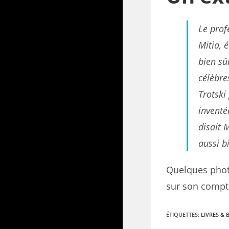
Le prof
Mitia, é
bien sû
célèbres
Trotski
inventée
disait M
aussi b
Quelques phot
sur son comp
ÉTIQUETTES
:
LIVRES & 