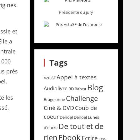
igines.
Présidente du jury
ssie et
lle a
entrale
Tags
6 000
us près
Appel à textes
ActuSF
el.
Blog
Audiolivre
BD
Bifrost
Challenge
e les
Bragelonne
ssé,
Coup de
Ciné & DVD
coeur
Denoël
Denoël Lunes
De tout et de
d'encre
rien
Ebook
Ecrire
Essai