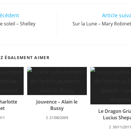
récédent
Article suiv
e soleil – Shelley
Sur la Lune – Mary Robine
EZ ÉGALEMENT AIMER
harlotte
Jouvence – Alain le
et
Bussy
Le Dragon Gria
Lucius Shep
011
21/08/2009
30/11/201