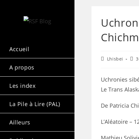
Uchroni
Chichm
Accueil
Lhisbei
3
A propos
Uchronies sib
Les index
Le Trans Alask
La Pile à Lire (PAL)
De Patricia C
L’Aléatoire – 
Ailleurs
Mathieu Solivi