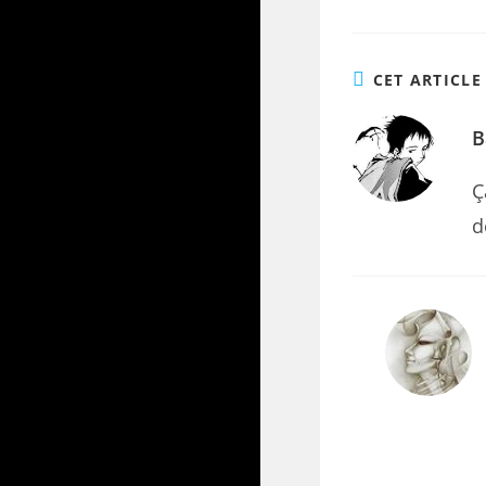
CET ARTICLE
B
Ç
d