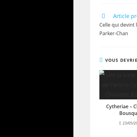
Article p
Celle qui devint l
Parker-Chan
VOUS DEVRI
Cytheriae – C
Bousqu
23/05/2