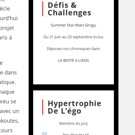
Défis &
iècle
Challenges
urd’hui
Summer Star Wars Grogu
projet
aris à
Du 21 juin au 23 septembre inclus
Déposez vos chroniques dans
LA BOITE A LIENS
ve
be dans
atique.
chaque
hieu se
Hypertrophie
De L’égo
 avec un
akoutes,
Membre du jury
cours