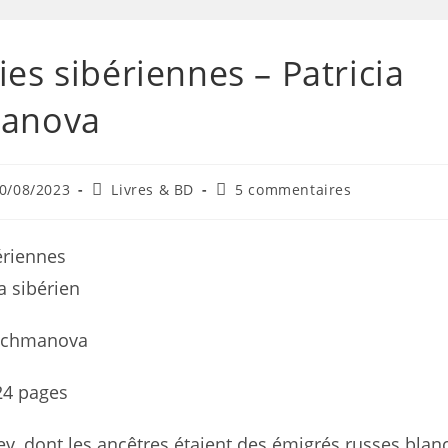
es sibériennes – Patricia
anova
0/08/2023
Livres & BD
5 commentaires
ériennes
a sibérien
hichmanova
124 pages
ev, dont les ancêtres étaient des émigrés russes blanc