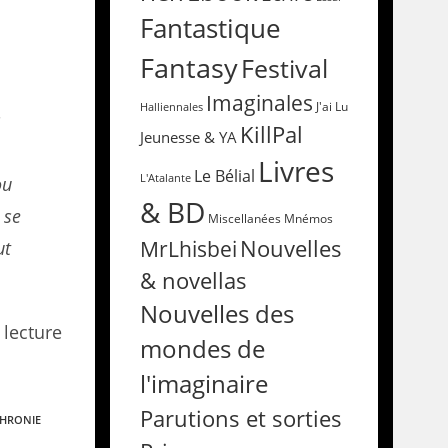
Fantastique
,
Fantasy
Festival
Imaginales
Halliennales
J'ai Lu
s
KillPal
Jeunesse & YA
Livres
Le Bélial
L'Atalante
ou
& BD
 se
Miscellanées
Mnémos
Nouvelles
MrLhisbei
ut
& novellas
Nouvelles des
lecture
mondes de
l'imaginaire
Parutions et sorties
HRONIE