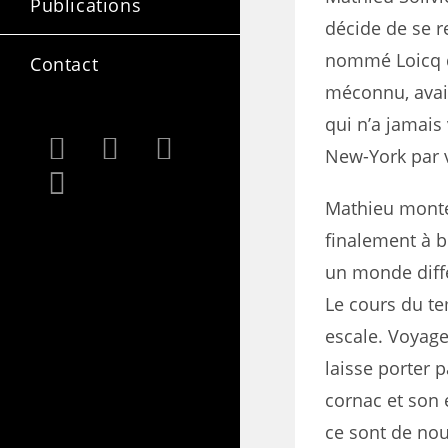
Publications
décide de se r
nommé Loicq de
Contact
méconnu, avait
qui n’a jamais 
New-York par v
Mathieu monte 
finalement à b
un monde diff
Le cours du te
escale. Voyag
laisse porter 
cornac et son
ce sont de nou