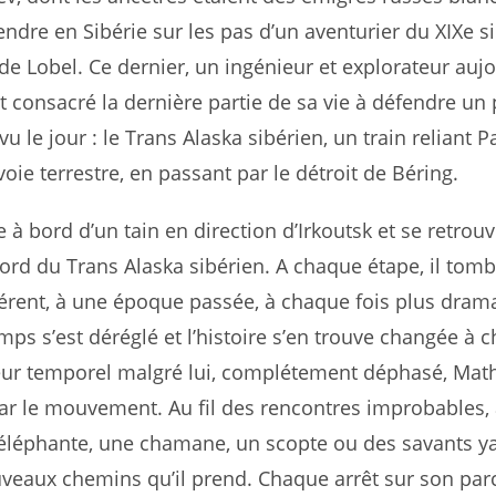
endre en Sibérie sur les pas d’un aventurier du XIXe s
 Lobel. Ce dernier, un ingénieur et explorateur aujo
 consacré la dernière partie de sa vie à défendre un 
vu le jour : le Trans Alaska sibérien, un train reliant P
oie terrestre, en passant par le détroit de Béring.
à bord d’un tain en direction d’Irkoutsk et se retrou
ord du Trans Alaska sibérien. A chaque étape, il tom
érent, à une époque passée, à chaque fois plus dram
mps s’est déréglé et l’histoire s’en trouve changée à 
eur temporel malgré lui, complétement déphasé, Mat
par le mouvement. Au fil des rencontres improbables,
 éléphante, une chamane, un scopte ou des savants y
veaux chemins qu’il prend. Chaque arrêt sur son par