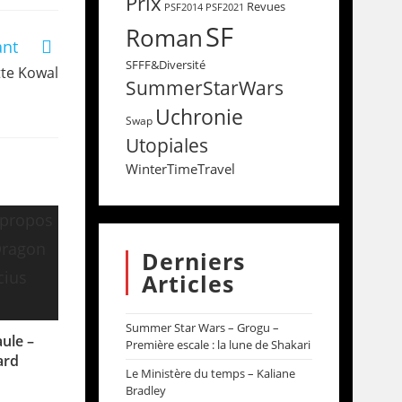
Prix
Revues
PSF2014
PSF2021
SF
Roman
ant
SFFF&Diversité
tte Kowal
SummerStarWars
Uchronie
Swap
Utopiales
WinterTimeTravel
Derniers
Articles
Summer Star Wars – Grogu –
ule –
Première escale : la lune de Shakari
ard
Le Ministère du temps – Kaliane
1
Bradley