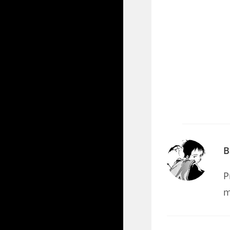
B
P
m