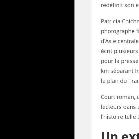
redéfinit son 
Patricia Chich
photographe f
d’Asie centrale
écrit plusieurs
pour la presse
km séparant Ir
le plan du Tran
Court roman,
lecteurs dans 
l’histoire telle
Un ext