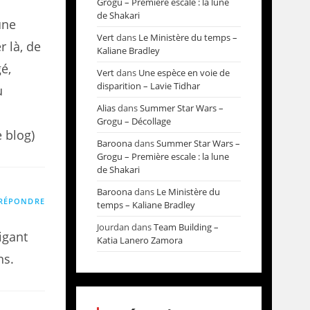
Grogu – Première escale : la lune
de Shakari
une
Vert
dans
Le Ministère du temps –
r là, de
Kaliane Bradley
gé,
Vert
dans
Une espèce en voie de
disparition – Lavie Tidhar
u
Alias
dans
Summer Star Wars –
Grogu – Décollage
e blog)
Baroona
dans
Summer Star Wars –
Grogu – Première escale : la lune
de Shakari
Baroona
dans
Le Ministère du
RÉPONDRE
temps – Kaliane Bradley
Jourdan
dans
Team Building –
igant
Katia Lanero Zamora
ns.