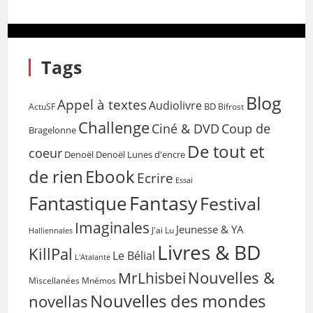
Tags
Blog
Appel à textes
Audiolivre
BD
Bifrost
ActuSF
Challenge
Coup de
Ciné & DVD
Bragelonne
De tout et
coeur
Denoël
Denoël Lunes d'encre
de rien
Ebook
Ecrire
Essai
Fantasy
Fantastique
Festival
Imaginales
Jeunesse & YA
Halliennales
J'ai Lu
Livres & BD
KillPal
Le Bélial
L'Atalante
Nouvelles &
MrLhisbei
Miscellanées
Mnémos
Nouvelles des mondes
novellas