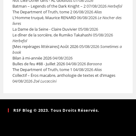
Not Like Other Girls - AL Goldfuss
07/08/2026
Batman – Legends of the Dark Knight – 2
07/08/2026
Herbefol
The Department of Truth, tome 2
06/08/2026
Alias
L’Homme truqué, Maurice RENARD
06/08/2026
Le Nocher des
livres
La Dame de la Seine - Claire Duvivier
05/08/2026
Le dîner de la sorcière, de Rumiko Takahashi
05/08/2026
Herbefol
[Mes repérages littéraires] Août 2026
05/08/2026
Sometimes a
book
Bilan à mi-année 2026
04/08/2026
Bulles de feu #88 - Juillet 2026
04/08/2026
Baroona
The Department of Truth, tome 1
04/08/2026
Alias
Collectif – Éros macabre, anthologie de textes et d’images
04/08/2026
Zoé Lucaccini
RSF Blog © 2023. Tous Droits Réservés.