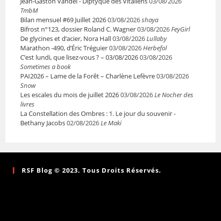
Jean-Gaston Vandel - Diptyque des Vitaliens
03/08/2026
TmbM
Bilan mensuel #69 Juillet 2026
03/08/2026
shaya
Bifrost n°123, dossier Roland C. Wagner
03/08/2026
FeyGirl
De glycines et d’acier, Nora Hall
03/08/2026
Lullaby
Marathon -490, d’Éric Tréguier
03/08/2026
Herbefol
C’est lundi, que lisez-vous ? – 03/08/2026
03/08/2026
Sometimes a book
PAI2026 – Lame de la Forêt – Charlène Lefèvre
03/08/2026
Snow
Les escales du mois de juillet 2026
03/08/2026
Le Nocher des
livres
La Constellation des Ombres : 1. Le jour du souvenir -
Bethany Jacobs
02/08/2026
Le Maki
RSF Blog © 2023. Tous Droits Réservés.