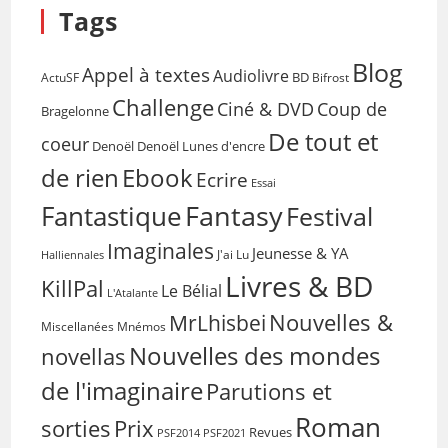
Tags
Blog
Appel à textes
Audiolivre
BD
Bifrost
ActuSF
Challenge
Coup de
Ciné & DVD
Bragelonne
De tout et
coeur
Denoël
Denoël Lunes d'encre
de rien
Ebook
Ecrire
Essai
Fantasy
Fantastique
Festival
Imaginales
Jeunesse & YA
Halliennales
J'ai Lu
Livres & BD
KillPal
Le Bélial
L'Atalante
Nouvelles &
MrLhisbei
Miscellanées
Mnémos
Nouvelles des mondes
novellas
de l'imaginaire
Parutions et
Roman
sorties
Prix
Revues
PSF2014
PSF2021