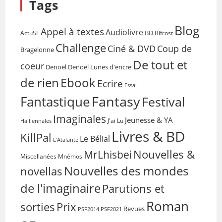
Tags
Blog
Appel à textes
Audiolivre
BD
Bifrost
ActuSF
Challenge
Coup de
Ciné & DVD
Bragelonne
De tout et
coeur
Denoël
Denoël Lunes d'encre
de rien
Ebook
Ecrire
Essai
Fantasy
Fantastique
Festival
Imaginales
Jeunesse & YA
Halliennales
J'ai Lu
Livres & BD
KillPal
Le Bélial
L'Atalante
Nouvelles &
MrLhisbei
Miscellanées
Mnémos
Nouvelles des mondes
novellas
de l'imaginaire
Parutions et
Roman
sorties
Prix
Revues
PSF2014
PSF2021