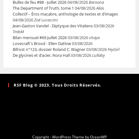
Bulles de feu #88 - Juillet 2026
04/08/2026
Baroona
The Department of Truth, tome 1
04/08/2026
Alias
Collectif – Éros macabre, anthologie de textes et d’images
04/08/2026
Zoé Lucaccini
Jean-Gaston Vandel - Diptyque des Vitaliens
03/08/2026
TmbM
Bilan mensuel #69 Juillet 2026
03/08/2026
shaya
Lovecraft's Brood - Ellen Datlow
03/08/2026
Bifrost n°123, dossier Roland C. Wagner
03/08/2026
FeyGirl
De glycines et d’acier, Nora Hall
03/08/2026
Lullaby
RSF Blog © 2023. Tous Droits Réservés.
Copyright - WordPress Theme by OceanWP