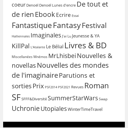
De tout et
coeur
Denoël
Denoël Lunes d'encre
de rien
Ebook
Ecrire
Essai
Fantasy
Fantastique
Festival
Imaginales
Jeunesse & YA
Halliennales
J'ai Lu
Livres & BD
KillPal
Le Bélial
L'Atalante
Nouvelles &
MrLhisbei
Miscellanées
Mnémos
Nouvelles des mondes
novellas
de l'imaginaire
Parutions et
Roman
sorties
Prix
Revues
PSF2014
PSF2021
SF
SummerStarWars
SFFF&Diversité
Swap
Uchronie
Utopiales
WinterTimeTravel