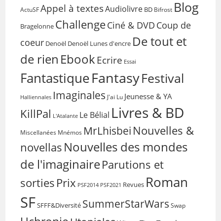
Blog
Appel à textes
Audiolivre
BD
Bifrost
ActuSF
Challenge
Coup de
Ciné & DVD
Bragelonne
De tout et
coeur
Denoël
Denoël Lunes d'encre
de rien
Ebook
Ecrire
Essai
Fantasy
Fantastique
Festival
Imaginales
Jeunesse & YA
Halliennales
J'ai Lu
Livres & BD
KillPal
Le Bélial
L'Atalante
Nouvelles &
MrLhisbei
Miscellanées
Mnémos
Nouvelles des mondes
novellas
de l'imaginaire
Parutions et
Roman
sorties
Prix
Revues
PSF2014
PSF2021
SF
SummerStarWars
SFFF&Diversité
Swap