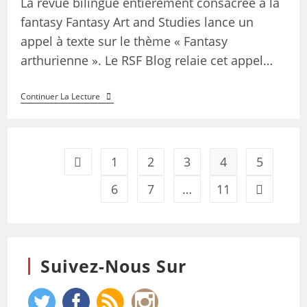
La revue bilingue entièrement consacrée à la
fantasy Fantasy Art and Studies lance un
appel à texte sur le thème « Fantasy
arthurienne ». Le RSF Blog relaie cet appel…
Continuer La Lecture
1
2
3
4
5
6
7
…
11
Suivez-Nous Sur