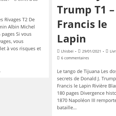
Trump T1 –
es Rivages T2 De
Francis le
min Albin Michel
4 pages Si vous
Lapin
vages, vous
let à vos risques et
Lhisbei
29/01/2021
Liv
6 commentaires
Le tango de Tijuana Les do
secrets de Donald J. Trum
Francis le Lapin Rivière Bl
180 pages Divergence hist
1870 Napoléon III remporte
bataille…