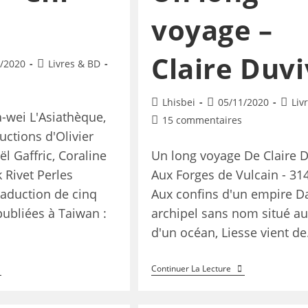
voyage –
Claire Duvi
/2020
Livres & BD
Lhisbei
05/11/2020
Liv
a-wei L'Asiathèque,
15 commentaires
uctions d'Olivier
l Gaffric, Coraline
Un long voyage De Claire D
k Rivet Perles
Aux Forges de Vulcain - 31
aduction de cinq
Aux confins d'un empire D
publiées à Taiwan :
archipel sans nom situé au
d'un océan, Liesse vient d
Continuer La Lecture