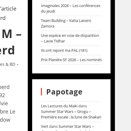
Imaginales 2026 – Les conférences
du jeudi
Team Building – Katia Lanero
Zamora
 M –
Une espèce en voie de disparition
– Lavie Tidhar
erd
Ils ont rejoint ma PAL (181)
Prix Planète-SF 2026 – Les nominés
res & BD
perd
Papotage
592
lvie
Les Lectures du Maki
dans
bre Le
Summer Star Wars – Grogu –
Première escale : la lune de Shakari
adow
Vert
dans
Summer Star Wars –