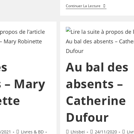
Continuer La Lecture
es
Au bal des
s – Mary
absents –
ette
Catherine
Dufour
/2021
Livres & BD
Lhisbei
24/11/2020
Liv