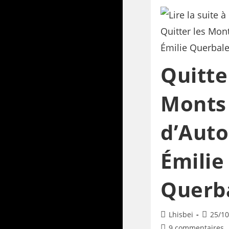
Quitte
Monts
d’Aut
Émilie
Querb
Lhisbei
25/10
9 commentaires