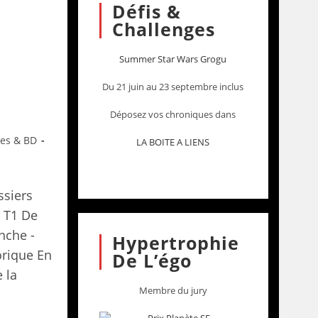
Défis &
Challenges
Summer Star Wars Grogu
Du 21 juin au 23 septembre inclus
Déposez vos chroniques dans
res & BD
LA BOITE A LIENS
ssiers
p T1 De
anche -
Hypertrophie
orique En
De L’égo
 la
Membre du jury