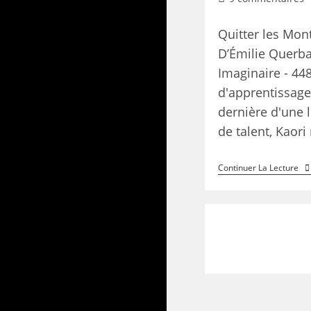
Quitter les Mo
D’Émilie Querba
Imaginaire - 4
d'apprentissage 
dernière d'une 
de talent, Kaori
Continuer La Lecture