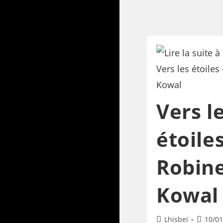
Vers l
étoile
Robin
Kowal
Lhisbei
10/01