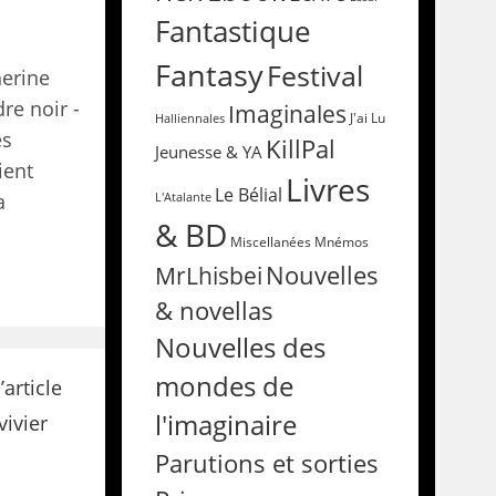
Fantastique
Fantasy
Festival
herine
re noir -
Imaginales
Halliennales
J'ai Lu
es
KillPal
Jeunesse & YA
ient
Livres
Le Bélial
a
L'Atalante
& BD
Miscellanées
Mnémos
Nouvelles
MrLhisbei
& novellas
Nouvelles des
mondes de
l'imaginaire
Parutions et sorties