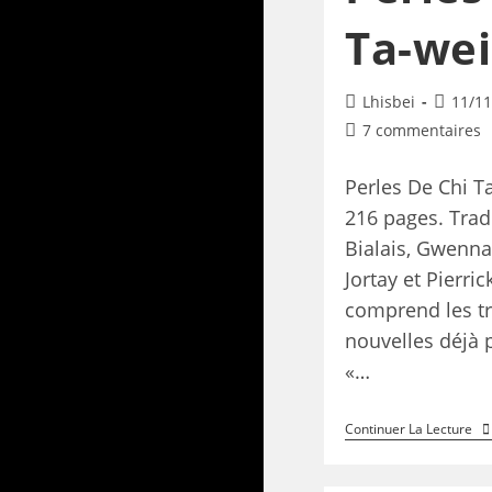
Ta-wei
Lhisbei
11/11
7 commentaires
Perles De Chi T
216 pages. Trad
Bialais, Gwennaë
Jortay et Pierric
comprend les tr
nouvelles déjà 
«…
Continuer La Lecture