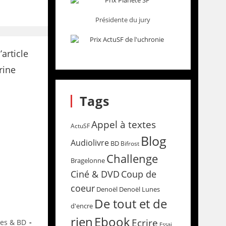
Présidente du jury
Tags
Appel à textes
ActuSF
Blog
Audiolivre
BD
Bifrost
Challenge
Bragelonne
Coup de
Ciné & DVD
coeur
Denoël
Denoël Lunes
De tout et de
d'encre
rien
Ebook
Ecrire
res & BD
Essai