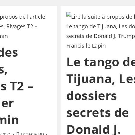
 des
Le tango d
s,
Tijuana, Le
s T2 –
dossiers
ier
secrets de
min
Donald J.
/2021
Livres & BD