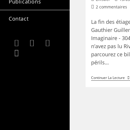
Publications
2 commentaires
Contact
La fin des étiag
Gauthier Guille
Imaginaire - 30
n’avez pas lu Ri
parcourez ce bil
périls…
Continuer La Lecture