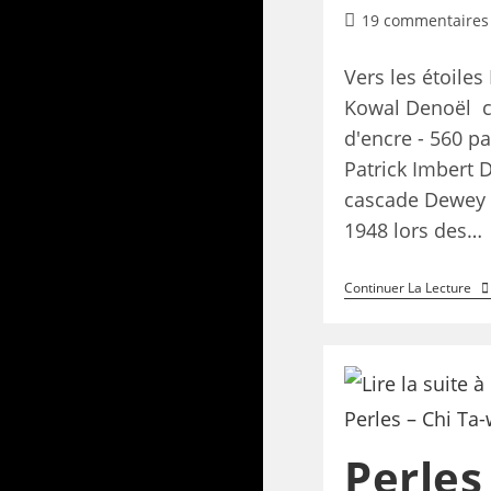
19 commentaires
Vers les étoile
Kowal Denoël c
d'encre - 560 p
Patrick Imbert 
cascade Dewey 
1948 lors des…
Continuer La Lecture
Perles