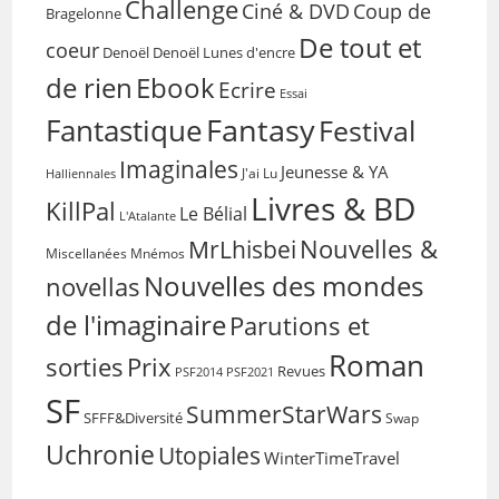
Challenge
Coup de
Ciné & DVD
Bragelonne
De tout et
coeur
Denoël
Denoël Lunes d'encre
de rien
Ebook
Ecrire
Essai
Fantasy
Fantastique
Festival
Imaginales
Jeunesse & YA
Halliennales
J'ai Lu
Livres & BD
KillPal
Le Bélial
L'Atalante
Nouvelles &
MrLhisbei
Miscellanées
Mnémos
Nouvelles des mondes
novellas
de l'imaginaire
Parutions et
Roman
sorties
Prix
Revues
PSF2014
PSF2021
SF
SummerStarWars
SFFF&Diversité
Swap
Uchronie
Utopiales
WinterTimeTravel