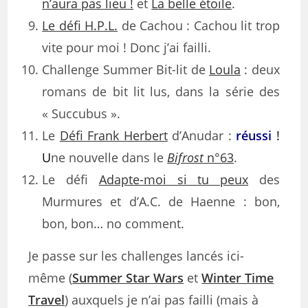
n’aura pas lieu !
et
La belle étoile
.
Le défi H.P.L.
de Cachou : Cachou lit trop
vite pour moi ! Donc j’ai failli.
Challenge Summer Bit-lit de
Loula
: deux
romans de bit lit lus, dans la série des
« Succubus ».
Le
Défi Frank Herbert
d’Anudar :
réussi
!
U
ne nouvelle dans le
Bifrost
n°63
.
Le défi
Adapte-moi si tu peux
des
Murmures et d’A.C. de Haenne : bon,
bon, bon… no comment.
Je passe sur les challenges lancés ici-
même (
Summer Star Wars
et
Winter Time
Travel
) auxquels je n’ai pas failli (mais à