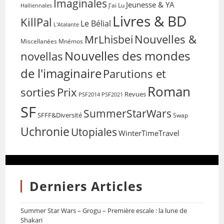
Imaginales
Jeunesse & YA
Halliennales
J'ai Lu
Livres & BD
KillPal
Le Bélial
L'Atalante
Nouvelles &
MrLhisbei
Miscellanées
Mnémos
Nouvelles des mondes
novellas
de l'imaginaire
Parutions et
Roman
sorties
Prix
Revues
PSF2014
PSF2021
SF
SummerStarWars
SFFF&Diversité
Swap
Uchronie
Utopiales
WinterTimeTravel
Derniers Articles
Summer Star Wars – Grogu – Première escale : la lune de
Shakari