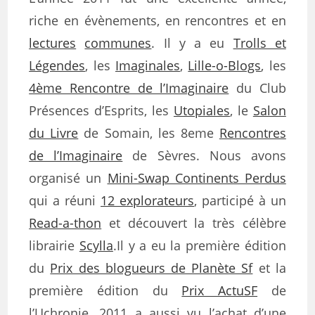
riche en évènements, en rencontres et en
lectures
communes
. Il y a eu
Trolls et
Légendes
, les
Imaginales
,
Lille-o-Blogs
, les
4ème Rencontre de l’Imaginaire
du Club
Présences d’Esprits, les
Utopiales
, le
Salon
du Livre
de Somain, les 8eme
Rencontres
de l’Imaginaire
de Sèvres. Nous avons
organisé un
Mini-Swap Continents Perdus
qui a réuni
12 explorateurs
, participé à un
Read-a-thon
et découvert la très célèbre
librairie
Scylla
.Il y a eu la première édition
du
Prix des blogueurs de Planète Sf
et la
première édition du
Prix ActuSF
de
l’Uchronie. 2011 a aussi vu l’achat d’une