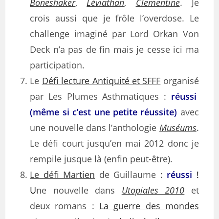
Boneshaker
,
Léviathan
,
Clementine
. Je
crois aussi que je frôle l’overdose. Le
challenge imaginé par Lord Orkan Von
Deck n’a pas de fin mais je cesse ici ma
participation.
Le
Défi lecture Antiquité et SFFF
organisé
par Les Plumes Asthmatiques :
réussi
(même si c’est une petite réussite)
avec
une nouvelle dans l’anthologie
Muséums
.
Le défi court jusqu’en mai 2012 donc je
rempile jusque là (enfin peut-être).
Le défi Martien
de Guillaume :
réussi
!
U
ne nouvelle dans
Utopiales 2010
et
deux romans :
La guerre des mondes