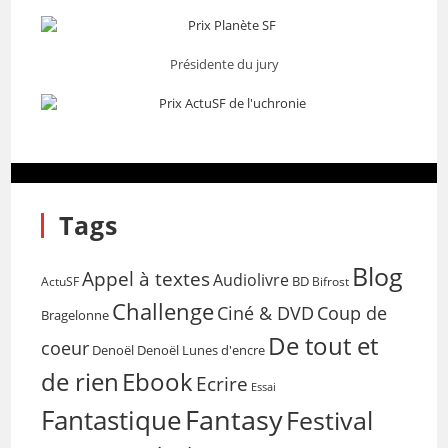
Présidente du jury
Tags
Blog
Appel à textes
Audiolivre
BD
Bifrost
ActuSF
Challenge
Coup de
Ciné & DVD
Bragelonne
De tout et
coeur
Denoël
Denoël Lunes d'encre
de rien
Ebook
Ecrire
Essai
Fantasy
Fantastique
Festival