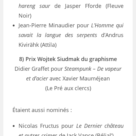
hareng saur
de Jasper Fforde (Fleuve
Noir)
Jean-Pierre Minaudier pour
L’Homme qui
savait la langue des serpents
d’Andrus
Kivirähk (Attila)
8) Prix Wojtek Siudmak du graphisme
Didier Graffet pour
Steampunk – De vapeur
et d’acier
avec Xavier Mauméjean
(Le Pré aux clercs)
Étaient aussi nominés :
Nicolas Fructus pour
Le Dernier château
et autres crimes
de Jack Vance (Bélial’)