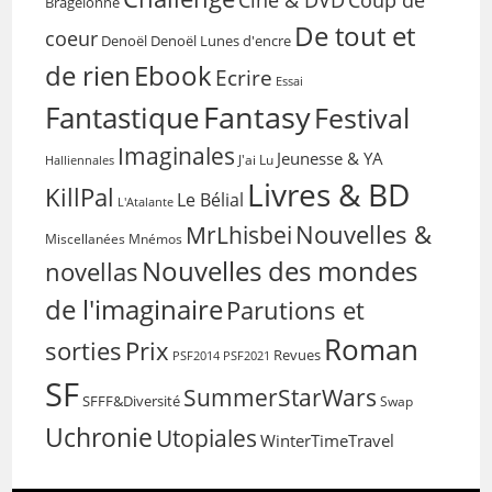
Ciné & DVD
Bragelonne
De tout et
coeur
Denoël
Denoël Lunes d'encre
de rien
Ebook
Ecrire
Essai
Fantasy
Fantastique
Festival
Imaginales
Jeunesse & YA
Halliennales
J'ai Lu
Livres & BD
KillPal
Le Bélial
L'Atalante
Nouvelles &
MrLhisbei
Miscellanées
Mnémos
Nouvelles des mondes
novellas
de l'imaginaire
Parutions et
Roman
sorties
Prix
Revues
PSF2014
PSF2021
SF
SummerStarWars
SFFF&Diversité
Swap
Uchronie
Utopiales
WinterTimeTravel