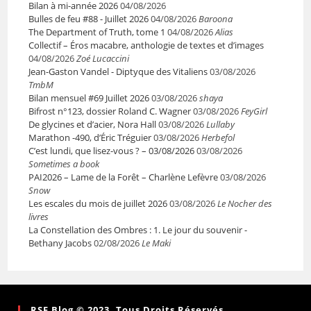
Bilan à mi-année 2026
04/08/2026
Bulles de feu #88 - Juillet 2026
04/08/2026
Baroona
The Department of Truth, tome 1
04/08/2026
Alias
Collectif – Éros macabre, anthologie de textes et d’images
04/08/2026
Zoé Lucaccini
Jean-Gaston Vandel - Diptyque des Vitaliens
03/08/2026
TmbM
Bilan mensuel #69 Juillet 2026
03/08/2026
shaya
Bifrost n°123, dossier Roland C. Wagner
03/08/2026
FeyGirl
De glycines et d’acier, Nora Hall
03/08/2026
Lullaby
Marathon -490, d’Éric Tréguier
03/08/2026
Herbefol
C’est lundi, que lisez-vous ? – 03/08/2026
03/08/2026
Sometimes a book
PAI2026 – Lame de la Forêt – Charlène Lefèvre
03/08/2026
Snow
Les escales du mois de juillet 2026
03/08/2026
Le Nocher des
livres
La Constellation des Ombres : 1. Le jour du souvenir -
Bethany Jacobs
02/08/2026
Le Maki
RSF Blog © 2023. Tous Droits Réservés.