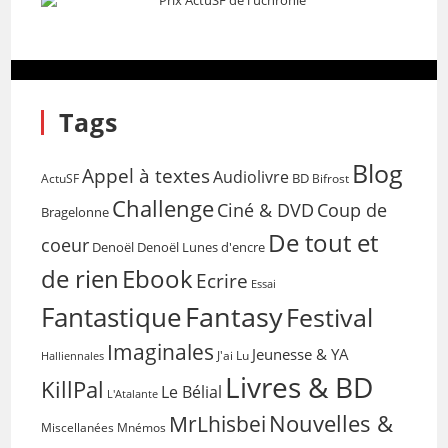
Tags
Blog
Appel à textes
Audiolivre
BD
Bifrost
ActuSF
Challenge
Coup de
Ciné & DVD
Bragelonne
De tout et
coeur
Denoël
Denoël Lunes d'encre
de rien
Ebook
Ecrire
Essai
Fantasy
Fantastique
Festival
Imaginales
Jeunesse & YA
Halliennales
J'ai Lu
Livres & BD
KillPal
Le Bélial
L'Atalante
Nouvelles &
MrLhisbei
Miscellanées
Mnémos