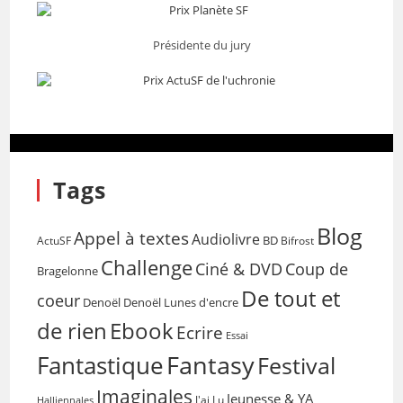
Présidente du jury
Tags
Blog
Appel à textes
Audiolivre
BD
Bifrost
ActuSF
Challenge
Coup de
Ciné & DVD
Bragelonne
De tout et
coeur
Denoël
Denoël Lunes d'encre
de rien
Ebook
Ecrire
Essai
Fantasy
Fantastique
Festival
Imaginales
Jeunesse & YA
Halliennales
J'ai Lu