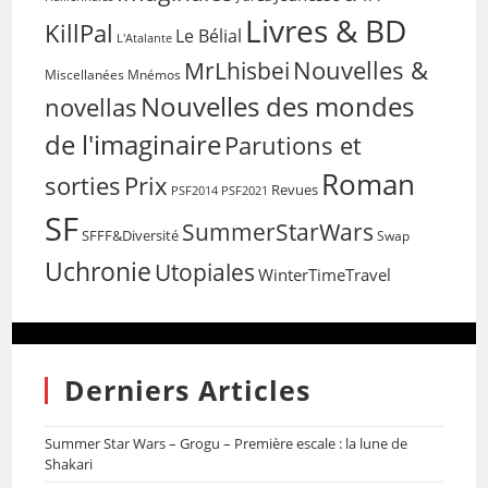
Livres & BD
KillPal
Le Bélial
L'Atalante
Nouvelles &
MrLhisbei
Miscellanées
Mnémos
Nouvelles des mondes
novellas
de l'imaginaire
Parutions et
Roman
sorties
Prix
Revues
PSF2014
PSF2021
SF
SummerStarWars
SFFF&Diversité
Swap
Uchronie
Utopiales
WinterTimeTravel
Derniers Articles
Summer Star Wars – Grogu – Première escale : la lune de
Shakari