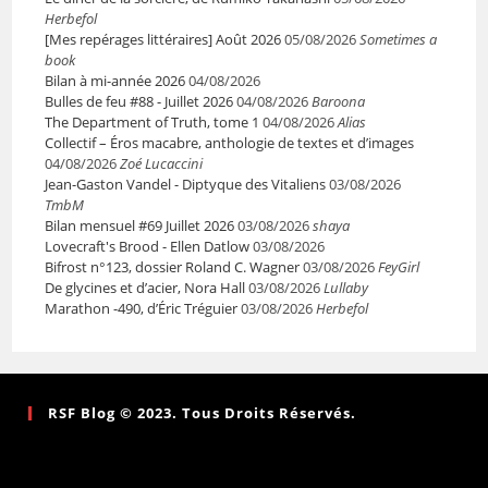
Herbefol
[Mes repérages littéraires] Août 2026
05/08/2026
Sometimes a
book
Bilan à mi-année 2026
04/08/2026
Bulles de feu #88 - Juillet 2026
04/08/2026
Baroona
The Department of Truth, tome 1
04/08/2026
Alias
Collectif – Éros macabre, anthologie de textes et d’images
04/08/2026
Zoé Lucaccini
Jean-Gaston Vandel - Diptyque des Vitaliens
03/08/2026
TmbM
Bilan mensuel #69 Juillet 2026
03/08/2026
shaya
Lovecraft's Brood - Ellen Datlow
03/08/2026
Bifrost n°123, dossier Roland C. Wagner
03/08/2026
FeyGirl
De glycines et d’acier, Nora Hall
03/08/2026
Lullaby
Marathon -490, d’Éric Tréguier
03/08/2026
Herbefol
RSF Blog © 2023. Tous Droits Réservés.