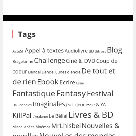
Tags
Blog
Appel à textes
Audiolivre
BD
Bifrost
ActuSF
Challenge
Coup de
Ciné & DVD
Bragelonne
De tout et
coeur
Denoël
Denoël Lunes d'encre
de rien
Ebook
Ecrire
Essai
Fantasy
Fantastique
Festival
Imaginales
Jeunesse & YA
Halliennales
J'ai Lu
Livres & BD
KillPal
Le Bélial
L'Atalante
Nouvelles &
MrLhisbei
Miscellanées
Mnémos
Nouvelles des mondes
novellas