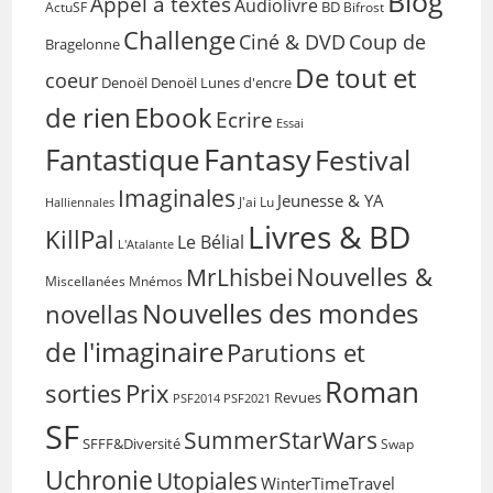
Blog
Appel à textes
Audiolivre
BD
Bifrost
ActuSF
Challenge
Coup de
Ciné & DVD
Bragelonne
De tout et
coeur
Denoël
Denoël Lunes d'encre
de rien
Ebook
Ecrire
Essai
Fantasy
Fantastique
Festival
Imaginales
Jeunesse & YA
Halliennales
J'ai Lu
Livres & BD
KillPal
Le Bélial
L'Atalante
Nouvelles &
MrLhisbei
Miscellanées
Mnémos
Nouvelles des mondes
novellas
de l'imaginaire
Parutions et
Roman
sorties
Prix
Revues
PSF2014
PSF2021
SF
SummerStarWars
SFFF&Diversité
Swap
Uchronie
Utopiales
WinterTimeTravel