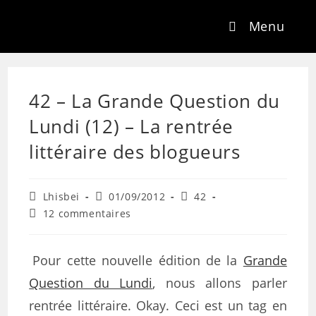
Skip
Menu
to
content
42 – La Grande Question du
Lundi (12) – La rentrée
littéraire des blogueurs
Auteur/autrice
Publication
Post
Lhisbei
01/09/2012
42
de
publiée :
category:
Commentaires
12 commentaires
la
de
publication :
la
publication :
Pour cette nouvelle édition de la
Grande
Question du Lundi
, nous allons parler
rentrée littéraire. Okay. Ceci est un tag en