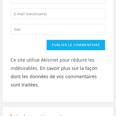
your
name
Enter
or
your
username
email
Saisir
to
address
l’URL
comment
to
de
comment
votre
site
Ce site utilise Akismet pour réduire les
(facultatif)
indésirables.
En savoir plus sur la façon
dont les données de vos commentaires
sont traitées
.