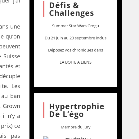
uel j’ai
Défis &
Challenges
ans une
Summer Star Wars Grogu
se qu’on
Du 21 juin au 23 septembre inclus
 peuvent
Déposez vos chroniques dans
e Suisse
LA BOITE A LIENS
antés et
 décuple
ite. Les
s au ban
Hypertrophie
e, Grown
De L’égo
il n’y a
prix) ce
Membre du jury
ais pas