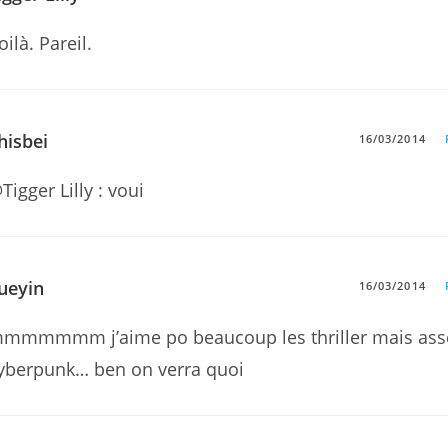
oilà. Pareil.
hisbei
16/03/2014
Tigger Lilly : voui
ueyin
16/03/2014
mmmmmm j’aime po beaucoup les thriller mais asse
yberpunk… ben on verra quoi