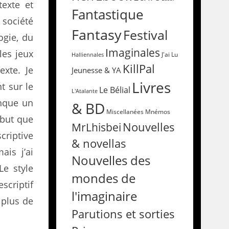
texte et
Fantastique
 société
Fantasy
Festival
ogie, du
Imaginales
les jeux
Halliennales
J'ai Lu
KillPal
exte. Je
Jeunesse & YA
Livres
t sur le
Le Bélial
L'Atalante
anque un
& BD
Miscellanées
Mnémos
ébut que
Nouvelles
MrLhisbei
scriptive
& novellas
ais j’ai
Nouvelles des
e style
mondes de
escriptif
l'imaginaire
 plus de
Parutions et sorties