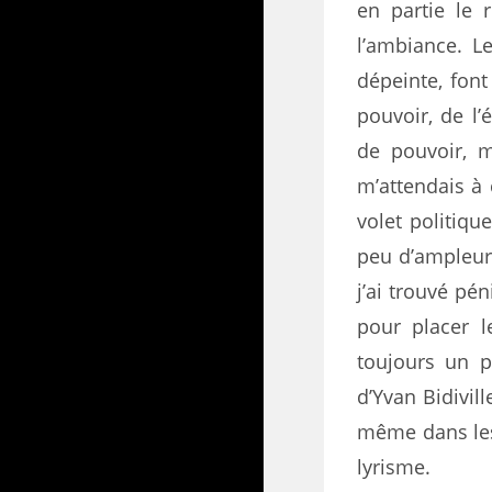
en partie le 
l’ambiance. L
dépeinte, font
pouvoir, de l’
de pouvoir, m
m’attendais à
volet politiq
peu d’ampleur.
j’ai trouvé pén
pour placer l
toujours un 
d’Yvan Bidivill
même dans les
lyrisme.