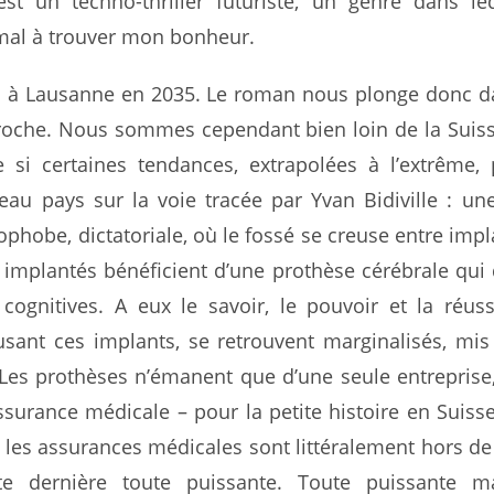
st un techno-thriller futuriste, un genre dans leq
al à trouver mon bonheur.
à Lausanne en 2035. Le roman nous plonge donc d
proche. Nous sommes cependant bien loin de la Suis
si certaines tendances, extrapolées à l’extrême,
eau pays sur la voie tracée par Yvan Bidiville : un
mophobe, dictatoriale, où le fossé se creuse entre impl
 implantés bénéficient d’une prothèse cérébrale qui
 cognitives. A eux le savoir, le pouvoir et la réuss
fusant ces implants, se retrouvent marginalisés, mi
. Les prothèses n’émanent que d’une seule entrepris
surance médicale – pour la petite histoire en Suisse 
 les assurances médicales sont littéralement hors de 
te dernière toute puissante. Toute puissante m