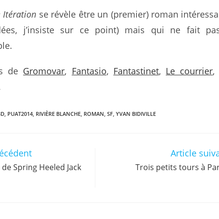
Itération
se révèle être un (premier) roman intéressa
es, j’insiste sur ce point) mais qui ne fait pas
le.
vis de
Gromovar
,
Fantasio
,
Fantastinet
,
Le courrier
.
BD
,
PUAT2014
,
RIVIÈRE BLANCHE
,
ROMAN
,
SF
,
YVAN BIDIVILLE
récédent
Article suiv
e de Spring Heeled Jack
Trois petits tours à Pa