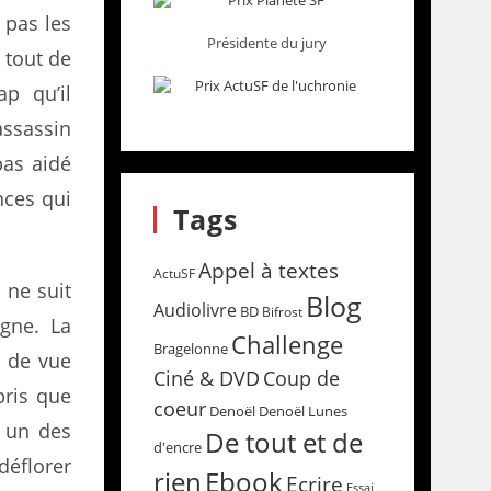
 pas les
Présidente du jury
é tout de
p qu’il
assassin
pas aidé
nces qui
Tags
Appel à textes
ActuSF
 ne suit
Blog
Audiolivre
BD
Bifrost
igne. La
Challenge
Bragelonne
s de vue
Coup de
Ciné & DVD
mpris que
coeur
Denoël
Denoël Lunes
t un des
De tout et de
d'encre
déflorer
rien
Ebook
Ecrire
Essai