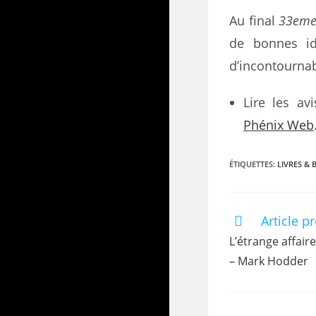
Au final
33eme 
de bonnes idé
d’incontournab
Lire les a
Phénix Web
ÉTIQUETTES
:
LIVRES & 
Article p
L’étrange affair
– Mark Hodder