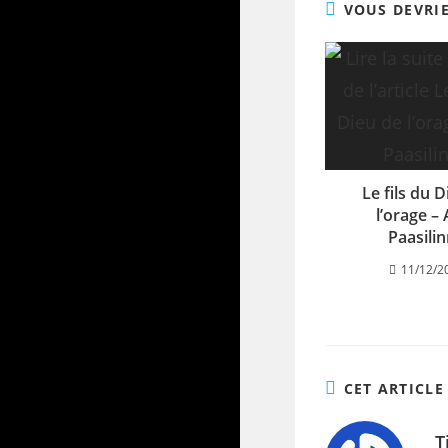
VOUS DEVRI
Le fils du 
l’orage –
Paasili
11/12/2
CET ARTICLE
T