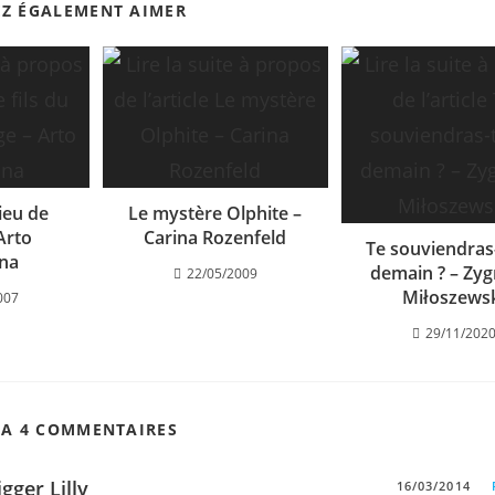
EZ ÉGALEMENT AIMER
Dieu de
Le mystère Olphite –
 Arto
Carina Rozenfeld
Te souviendras
nna
demain ? – Zy
22/05/2009
Miłoszews
007
29/11/202
 A 4 COMMENTAIRES
igger Lilly
16/03/2014