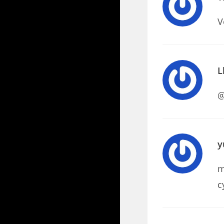
V
L
@
y
m
c