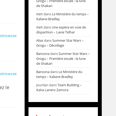
Grogu – Première escale : la lune
de Shakari
Vert
dans
Le Ministère du temps –
Kaliane Bradley
Vert
dans
Une espèce en voie de
disparition – Lavie Tidhar
RÉPONDRE
Alias
dans
Summer Star Wars –
Grogu – Décollage
Baroona
dans
Summer Star Wars –
Grogu – Première escale : la lune
de Shakari
Baroona
dans
Le Ministère du
RÉPONDRE
temps – Kaliane Bradley
Jourdan
dans
Team Building –
z le
Katia Lanero Zamora