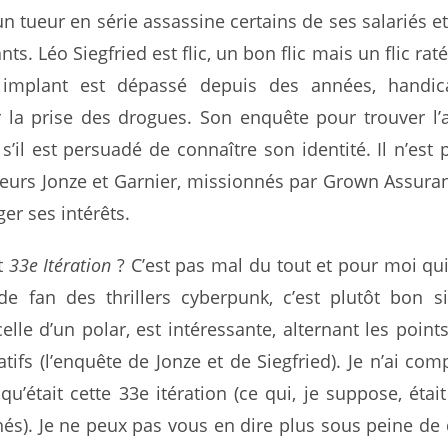
un tueur en série assassine certains de ses salariés et
s. Léo Siegfried est flic, un bon flic mais un flic rat
mplant est dépassé depuis des années, handica
la prise des drogues. Son enquête pour trouver l’
’il est persuadé de connaître son identité. Il n’est 
teurs Jonze et Garnier, missionnés par Grown Assura
er ses intérêts.
t
33e Itération
? C’est pas mal du tout et pour moi qui
e fan des thrillers cyberpunk, c’est plutôt bon s
celle d’un polar, est intéressante, alternant les point
ratifs (l’enquête de Jonze et de Siegfried). Je n’ai co
 qu’était cette 33e itération (ce qui, je suppose, étai
hés). Je ne peux pas vous en dire plus sous peine de 