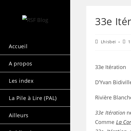
33e Ité
Lhisbei
1
Accueil
A propos
33e Itération
Les index
D’Yvan Bidivill
Rivière Blanch
La Pile à Lire (PAL)
33e Itération
ne
Ailleurs
Comme
La Con