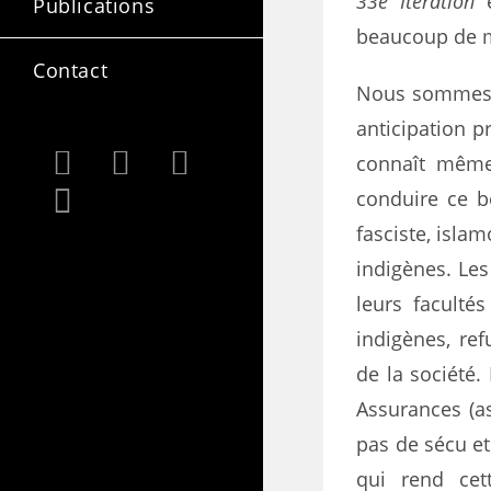
33e Itération
e
Publications
beaucoup de m
Contact
Nous sommes 
anticipation 
connaît même 
conduire ce b
fasciste, isla
indigènes. Les
leurs facultés
indigènes, re
de la société
Assurances (as
pas de sécu et
qui rend cet