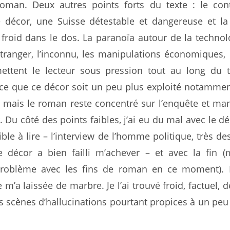
roman. Deux autres points forts du texte : le con
e décor, une Suisse détestable et dangereuse et la
 froid dans le dos. La paranoïa autour de la technol
étranger, l’inconnu, les manipulations économiques, 
ettent le lecteur sous pression tout au long du t
 ce que ce décor soit un peu plus exploité notammen
ue mais le roman reste concentré sur l’enquête et m
 Du côté des points faibles, j’ai eu du mal avec le d
ible à lire – l’interview de l’homme politique, très de
e décor a bien failli m’achever – et avec la fin (m
problème avec les fins de roman en ce moment). L
e m’a laissée de marbre. Je l’ai trouvé froid, factuel, d
 scènes d’hallucinations pourtant propices à un peu