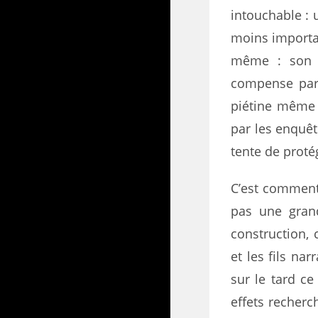
intouchable : 
moins important
même : son i
compense par 
piétine même s
par les enquê
tente de protég
C’est commen
pas une grand
construction, 
et les fils nar
sur le tard ce
effets recherc