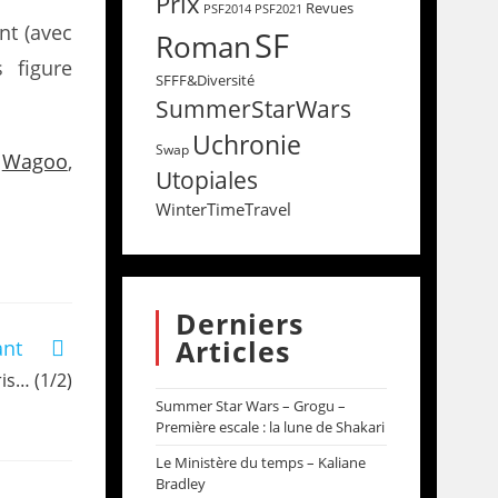
Prix
Revues
PSF2014
PSF2021
nt (avec
SF
Roman
 figure
SFFF&Diversité
SummerStarWars
Uchronie
Swap
,
Wagoo
,
Utopiales
WinterTimeTravel
Derniers
Articles
ant
ris… (1/2)
Summer Star Wars – Grogu –
Première escale : la lune de Shakari
Le Ministère du temps – Kaliane
Bradley