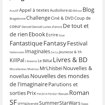
Blog
Appel à textes
Audiolivre
BD
Bifrost
ActuSF
Challenge
Coup de
Ciné & DVD
Bragelonne
De tout et
coeur
Denoël
Denoël Lunes d'encre
de rien
Ebook
Ecrire
Essai
Fantasy
Fantastique
Festival
Imaginales
Jeunesse & YA
Halliennales
J'ai Lu
Livres & BD
KillPal
Le Bélial
L'Atalante
Nouvelles &
MrLhisbei
Miscellanées
Mnémos
Nouvelles des mondes
novellas
de l'imaginaire
Parutions et
Roman
sorties
Prix
Revues
PSF2014
PSF2021
SF
SummerStarWars
SFFF&Diversité
Swap