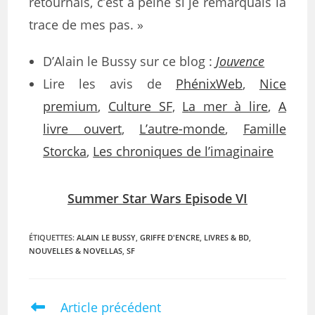
retournais, c’est à peine si je remarquais la
trace de mes pas. »
D’Alain le Bussy sur ce blog :
Jouvence
Lire les avis de
PhénixWeb
,
Nice
premium
,
Culture SF
,
La mer à lire
,
A
livre ouvert
,
L’autre-monde
,
Famille
Storcka
,
Les chroniques de l’imaginaire
Summer Star Wars Episode VI
ÉTIQUETTES
:
ALAIN LE BUSSY
,
GRIFFE D'ENCRE
,
LIVRES & BD
,
NOUVELLES & NOVELLAS
,
SF
Article précédent