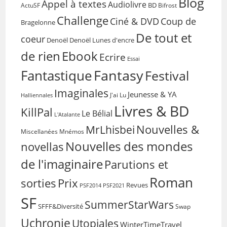
Blog
Appel à textes
Audiolivre
BD
Bifrost
ActuSF
Challenge
Coup de
Ciné & DVD
Bragelonne
De tout et
coeur
Denoël
Denoël Lunes d'encre
de rien
Ebook
Ecrire
Essai
Fantasy
Fantastique
Festival
Imaginales
Jeunesse & YA
Halliennales
J'ai Lu
Livres & BD
KillPal
Le Bélial
L'Atalante
Nouvelles &
MrLhisbei
Miscellanées
Mnémos
Nouvelles des mondes
novellas
de l'imaginaire
Parutions et
Roman
sorties
Prix
Revues
PSF2014
PSF2021
SF
SummerStarWars
SFFF&Diversité
Swap
Uchronie
Utopiales
WinterTimeTravel