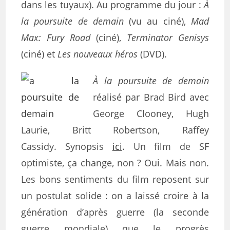
dans les tuyaux). Au programme du jour :
À
la poursuite de demain
(vu au ciné),
Mad
Max: Fury Road
(ciné),
Terminator Genisys
(ciné) et
Les nouveaux héros
(DVD).
À la poursuite de demain
réalisé par Brad Bird avec
George Clooney, Hugh
Laurie, Britt Robertson, Raffey
Cassidy. Synopsis
ici
. Un film de SF
optimiste, ça change, non ? Oui. Mais non.
Les bons sentiments du film reposent sur
un postulat solide : on a laissé croire à la
génération d’après guerre (la seconde
guerre mondiale) que le progrès