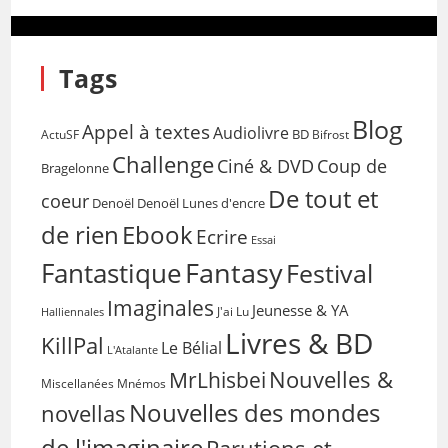
Tags
Blog
Appel à textes
Audiolivre
BD
Bifrost
ActuSF
Challenge
Coup de
Ciné & DVD
Bragelonne
De tout et
coeur
Denoël
Denoël Lunes d'encre
de rien
Ebook
Ecrire
Essai
Fantasy
Fantastique
Festival
Imaginales
Jeunesse & YA
Halliennales
J'ai Lu
Livres & BD
KillPal
Le Bélial
L'Atalante
Nouvelles &
MrLhisbei
Miscellanées
Mnémos
Nouvelles des mondes
novellas