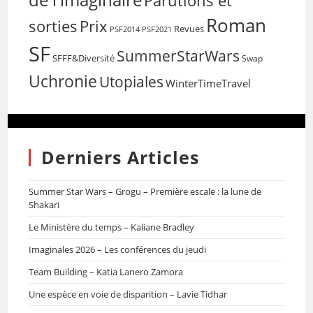
de l'imaginaire
Parutions et
Roman
sorties
Prix
Revues
PSF2014
PSF2021
SF
SummerStarWars
SFFF&Diversité
Swap
Uchronie
Utopiales
WinterTimeTravel
Derniers Articles
Summer Star Wars – Grogu – Première escale : la lune de
Shakari
Le Ministère du temps – Kaliane Bradley
Imaginales 2026 – Les conférences du jeudi
Team Building – Katia Lanero Zamora
Une espèce en voie de disparition – Lavie Tidhar