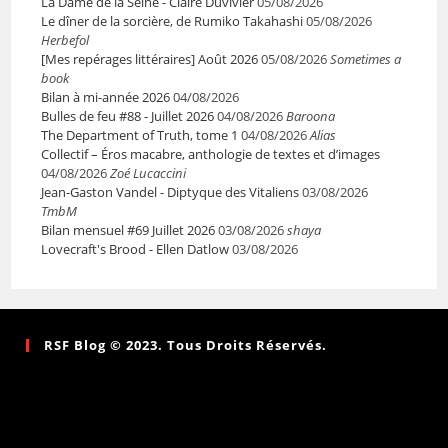
La Dame de la Seine - Claire Duvivier
05/08/2026
Le dîner de la sorcière, de Rumiko Takahashi
05/08/2026
Herbefol
[Mes repérages littéraires] Août 2026
05/08/2026
Sometimes a
book
Bilan à mi-année 2026
04/08/2026
Bulles de feu #88 - Juillet 2026
04/08/2026
Baroona
The Department of Truth, tome 1
04/08/2026
Alias
Collectif – Éros macabre, anthologie de textes et d’images
04/08/2026
Zoé Lucaccini
Jean-Gaston Vandel - Diptyque des Vitaliens
03/08/2026
TmbM
Bilan mensuel #69 Juillet 2026
03/08/2026
shaya
Lovecraft's Brood - Ellen Datlow
03/08/2026
RSF Blog © 2023. Tous Droits Réservés.