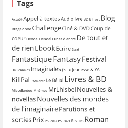
Tags
Blog
Appel à textes
Audiolivre
BD
Bifrost
ActuSF
Challenge
Coup de
Ciné & DVD
Bragelonne
De tout et
coeur
Denoël
Denoël Lunes d'encre
de rien
Ebook
Ecrire
Essai
Fantasy
Fantastique
Festival
Imaginales
Jeunesse & YA
Halliennales
J'ai Lu
Livres & BD
KillPal
Le Bélial
L'Atalante
Nouvelles &
MrLhisbei
Miscellanées
Mnémos
Nouvelles des mondes
novellas
de l'imaginaire
Parutions et
Roman
sorties
Prix
Revues
PSF2014
PSF2021