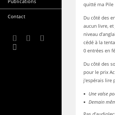
Publications
quitté ma Pile 
Contact
Du côté des ent
aucun livre, e
niveau d’angla
cédé à la tent
0 entrées en fé
Du côté des sor
pour le prix A
j’espérais lire
Une valse po
Demain mêm
Pas d’audiolec