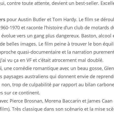
qui, contre toute attente, devient un best-seller. Excell
ers
pour Austin Butler et Tom Hardy. Le film se dérou
960-1970 et raconte l’histoire d’un club de motards d
 évolue vers un gang plus dangereux. Baston, alcool 
e belles images. Le film peine à trouver le bon équil
pproche quasi-documentaire et la narration puremen
. J’ai vu ça en VF et c’était atrocement mal doublé.
i
, une comédie romantique avec un beau gosse, Gle
es paysages australiens qui donnent envie de reprend
s non, trop de culpabilité par rapport au bilan carbone
s sur ce continent.
vec Pierce Brosnan, Morena Baccarin et James Caan (
film). Très classique dans son scénario et la mise sc