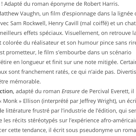
r ! Adapté du roman éponyme de Robert Harris.
atthew Vaughn, un film d’espionnage dans la lignée 
avec Sam Rockwell, Henry Cavill (mal coiffé) et un chat
meilleurs effets spéciaux. Visuellement, on retrouve l
 colorée du réalisateur et son humour pince sans rir
est prometteur, le film s’embourbe dans un scénario
’étire en longueur et finit sur une note mitigée. Certa
aux sont franchement ratés, ce qui n’aide pas. Diverti
’être mémorable.
ction,
adapté du roman
Erasure
de Percival Everett, il 
 Monk » Ellison (interprété par Jeffrey Wright), un écr
e littérature frustré par l’industrie de l’édition, qui s
e les récits stéréotypés sur l’expérience afro-américai
er cette tendance, il écrit sous pseudonyme un rom