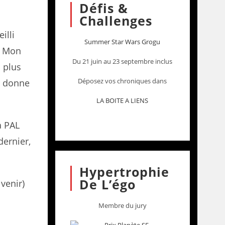
Défis &
Challenges
illi
Summer Star Wars Grogu
e. Mon
Du 21 juin au 23 septembre inclus
n plus
Déposez vos chroniques dans
us donne
LA BOITE A LIENS
a PAL
dernier,
Hypertrophie
De L’égo
venir)
Membre du jury