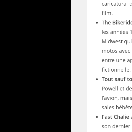
caricatural 
film.
The Bikerid
les années 1
Midwest qui
motos avec d
entre une a
fictionnelle
Tout sauf to
Powell et d
l’avion, mai
sales bébête
Fast Chalie
a
son dernier 