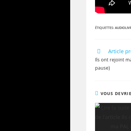
ÉTIQUETTES
:
AUDIOLIV
Article p
Ils ont rejoint m
pause)
VOUS DEVRI