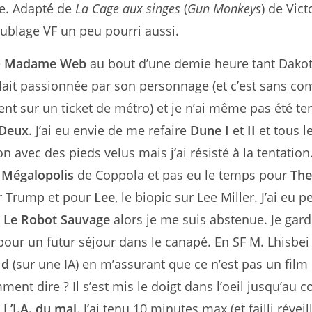
ce. Adapté de
La Cage aux singes
(
Gun Monkeys
) de Vict
oublage VF un peu pourri aussi.
é
Madame Web
au bout d’une demie heure tant Dako
it passionnée par son personnage (et c’est sans com
ient sur un ticket de métro) et je n’ai même pas été te
à Deux
. J’ai eu envie de me refaire
Dune I
et
II
et tous l
n avec des pieds velus mais j’ai résisté à la tentation.
r
Mégalopolis
de Coppola et pas eu le temps pour
Th
r Trump et pour
Lee
, le biopic sur Lee Miller. J’ai eu 
t
Le Robot Sauvage
alors je me suis abstenue. Je gard
 pour un futur séjour dans le canapé. En SF M. Lhisbei
Id
(sur une IA) en m’assurant que ce n’est pas un film
ent dire ? Il s’est mis le doigt dans l’oeil jusqu’au c
?
L’I.A. du mal
. J’ai tenu 10 minutes max (et failli réveil