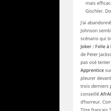
mais effica
Gischler. D
J’ai abandonn
Johnson sembla
scénario qui t
Joker : Folie 
de Peter Jackso
pas osé tente
Apprentice
su
pleurer devan
trois derniers
conseillé
AfrA
d’horreur. Comm
Titre français 