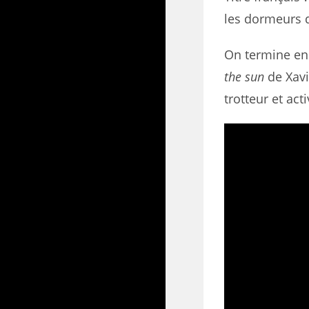
les dormeurs d
On termine en 
the sun
de Xavi
trotteur et act