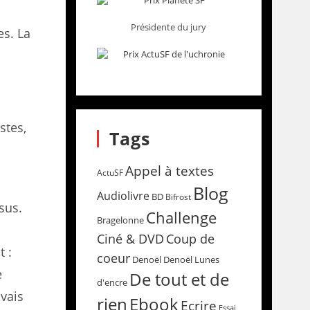
Présidente du jury
es. La
stes,
Tags
Appel à textes
ActuSF
Blog
Audiolivre
BD
Bifrost
sus.
Challenge
Bragelonne
Coup de
Ciné & DVD
t :
coeur
Denoël
Denoël Lunes
e
De tout et de
d'encre
avais
rien
Ebook
Ecrire
Essai