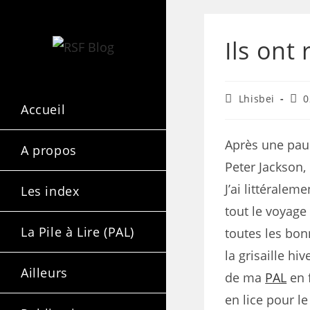
Ils ont
Lhisbei
0
Accueil
Après une paus
A propos
Peter Jackson, 
J’ai littéralem
Les index
tout le voyage
La Pile à Lire (PAL)
toutes les bon
la grisaille hi
Ailleurs
de ma
PAL
en f
en lice pour le