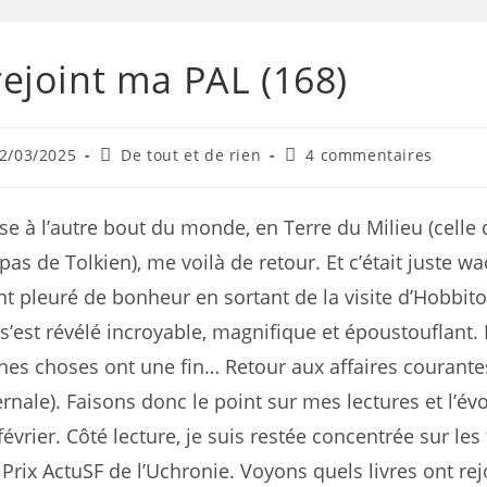
 rejoint ma PAL (168)
2/03/2025
De tout et de rien
4 commentaires
e à l’autre bout du monde, en Terre du Milieu (celle 
pas de Tolkien), me voilà de retour. Et c’était juste w
ent pleuré de bonheur en sortant de la visite d’Hobbito
 s’est révélé incroyable, magnifique et époustouflant.
nes choses ont une fin… Retour aux affaires courantes
vernale). Faisons donc le point sur mes lectures et l’év
évrier. Côté lecture, je suis restée concentrée sur les 
 Prix ActuSF de l’Uchronie. Voyons quels livres ont rej