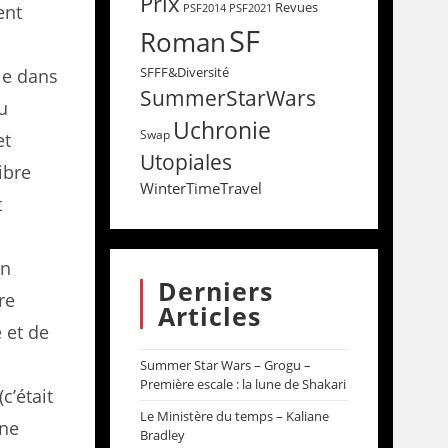
Prix
Revues
ent
PSF2014
PSF2021
SF
Roman
SFFF&Diversité
le dans
SummerStarWars
u
Uchronie
Swap
et
Utopiales
ibre
WinterTimeTravel
t
nn
Derniers
re
Articles
 et de
Summer Star Wars – Grogu –
Première escale : la lune de Shakari
c’était
Le Ministère du temps – Kaliane
ène
Bradley