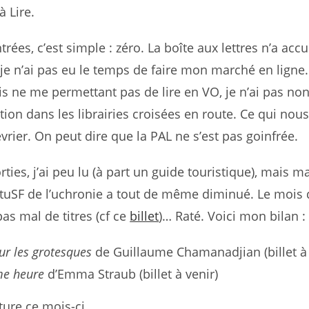
à Lire.
rées, c’est simple : zéro. La boîte aux lettres n’a accue
t je n’ai pas eu le temps de faire mon marché en lign
is ne me permettant pas de lire en VO, je n’ai pas no
ation dans les librairies croisées en route. Ce qui no
vrier. On peut dire que la PAL ne s’est pas goinfrée.
ties, j’ai peu lu (à part un guide touristique), mais m
ctuSF de l’uchronie a tout de même diminué. Le mois 
 pas mal de titres (cf ce
billet
)… Raté. Voici mon bilan :
ur les grotesques
de Guillaume Chamanadjian (billet à 
e heure
d’Emma Straub (billet à venir)
ture ce mois-ci.