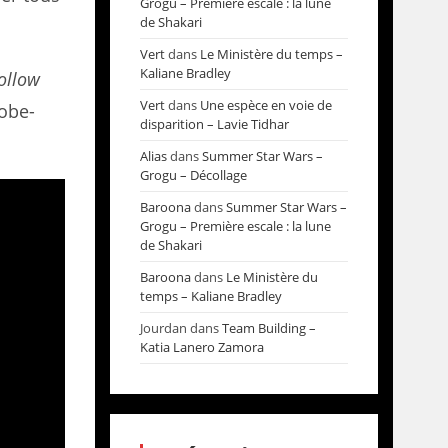
Grogu – Première escale : la lune
de Shakari
Vert
dans
Le Ministère du temps –
Kaliane Bradley
ollow
Vert
dans
Une espèce en voie de
lobe-
disparition – Lavie Tidhar
Alias
dans
Summer Star Wars –
Grogu – Décollage
Baroona
dans
Summer Star Wars –
Grogu – Première escale : la lune
de Shakari
Baroona
dans
Le Ministère du
temps – Kaliane Bradley
Jourdan
dans
Team Building –
Katia Lanero Zamora