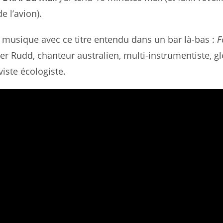
e l’avion).
musique avec ce titre entendu dans un bar là-bas :
F
er Rudd, chanteur australien, multi-instrumentiste, g
iviste écologiste.