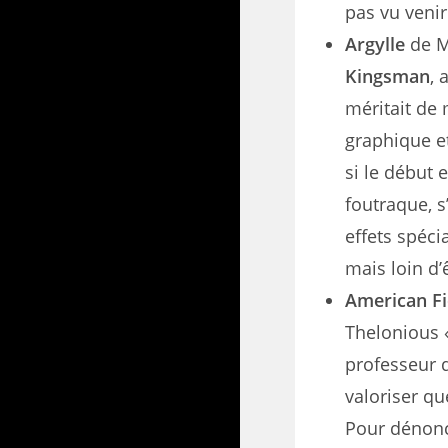
pas vu veni
Argylle
de M
Kingsman
, 
méritait de 
graphique et
si le début 
foutraque, s
effets spéci
mais loin d
American Fi
Thelonious «
professeur d
valoriser qu
Pour dénonc