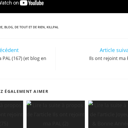
RE
,
BLOG
,
DE TOUT ET DE RIEN
,
KILLPAL
récédent
Article suiv
a PAL (167) (et blog en
Ils ont rejoint ma
EZ ÉGALEMENT AIMER