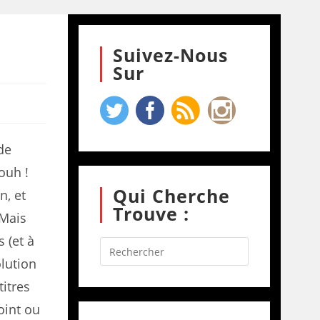
Suivez-Nous
Sur
de
aouh !
Qui Cherche
n, et
Trouve :
 Mais
 (et à
olution
titres
oint ou