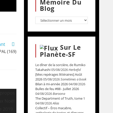
Mémoire Du
Blog
ant
Sur Le
 PAL (169)
Planète-SF
Le dîner de la sorcière, de Rumiko
Takahashi
05/08/2026
Herbefol
[Mes repérages littéraires] Août
2026
05/08/2026
Sometimes a book
Bilan à mi-année 2026
04/08/2026
Bulles de feu #88 - Juillet 2026
04/08/2026
Baroona
The Department of Truth, tome 1
04/08/2026
Alias
Collectif – Éros macabre,
anthologie de textes et d’images