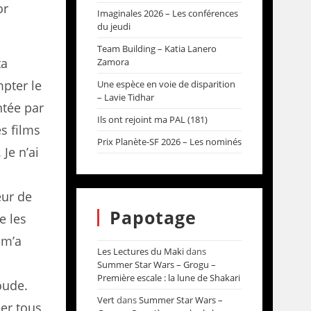
or
Imaginales 2026 – Les conférences
du jeudi
Team Building – Katia Lanero
ta
Zamora
pter le
Une espèce en voie de disparition
– Lavie Tidhar
ntée par
Ils ont rejoint ma PAL (181)
es films
Prix Planète-SF 2026 – Les nominés
 Je n’ai
e
peur de
Papotage
e les
 m’a
Les Lectures du Maki
dans
Summer Star Wars – Grogu –
Première escale : la lune de Shakari
oude.
Vert
dans
Summer Star Wars –
ler tous