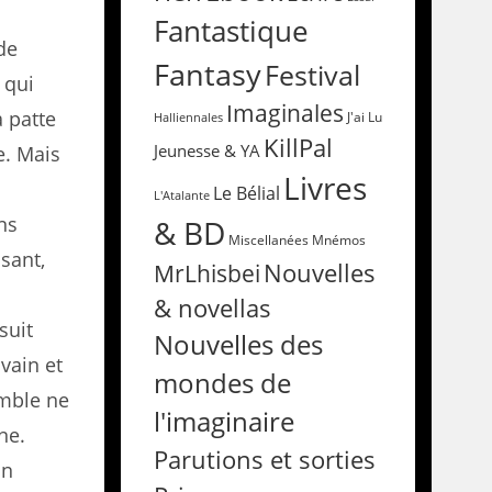
Fantastique
de
Fantasy
Festival
 qui
Imaginales
a patte
Halliennales
J'ai Lu
KillPal
Jeunesse & YA
e. Mais
Livres
Le Bélial
L'Atalante
ins
& BD
Miscellanées
Mnémos
ssant,
Nouvelles
MrLhisbei
& novellas
suit
Nouvelles des
ivain et
mondes de
emble ne
l'imaginaire
ne.
Parutions et sorties
an