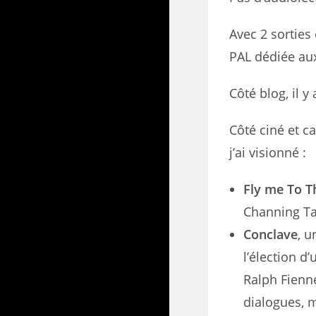
Avec 2 sorties
PAL dédiée aux
Côté blog, il y
Côté ciné et ca
j’ai visionné :
Fly me To 
Channing Tat
Conclave
, u
l’élection d
Ralph Fienne
dialogues, m