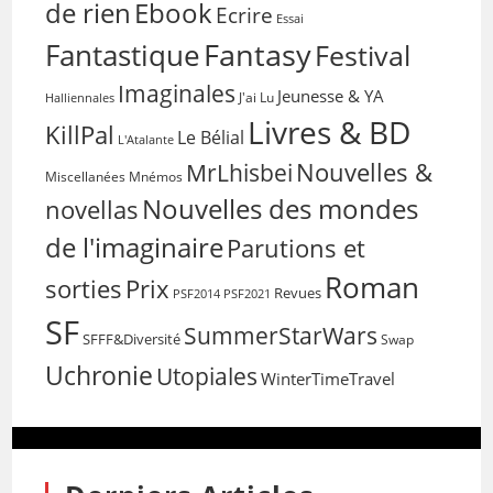
de rien
Ebook
Ecrire
Essai
Fantasy
Fantastique
Festival
Imaginales
Jeunesse & YA
Halliennales
J'ai Lu
Livres & BD
KillPal
Le Bélial
L'Atalante
Nouvelles &
MrLhisbei
Miscellanées
Mnémos
Nouvelles des mondes
novellas
de l'imaginaire
Parutions et
Roman
sorties
Prix
Revues
PSF2014
PSF2021
SF
SummerStarWars
SFFF&Diversité
Swap
Uchronie
Utopiales
WinterTimeTravel