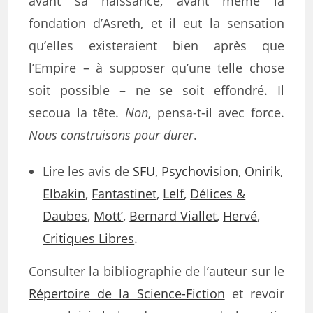
avant sa naissance, avant même la
fondation d’Asreth, et il eut la sensation
qu’elles existeraient bien après que
l’Empire – à supposer qu’une telle chose
soit possible – ne se soit effondré. Il
secoua la tête.
Non
, pensa-t-il avec force.
Nous construisons pour durer
.
Lire les avis de
SFU
,
Psychovision
,
Onirik
,
Elbakin
,
Fantastinet
,
Lelf
,
Délices &
Daubes
,
Mott’
,
Bernard Viallet
,
Hervé
,
Critiques Libres
.
Consulter la bibliographie de l’auteur sur le
Répertoire de la Science-Fiction
et revoir