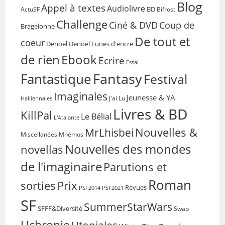
Blog
Appel à textes
Audiolivre
BD
Bifrost
ActuSF
Challenge
Coup de
Ciné & DVD
Bragelonne
De tout et
coeur
Denoël
Denoël Lunes d'encre
de rien
Ebook
Ecrire
Essai
Fantasy
Fantastique
Festival
Imaginales
Jeunesse & YA
Halliennales
J'ai Lu
Livres & BD
KillPal
Le Bélial
L'Atalante
Nouvelles &
MrLhisbei
Miscellanées
Mnémos
Nouvelles des mondes
novellas
de l'imaginaire
Parutions et
Roman
sorties
Prix
Revues
PSF2014
PSF2021
SF
SummerStarWars
SFFF&Diversité
Swap