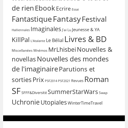
de rien
Ebook
Ecrire
Essai
Fantasy
Fantastique
Festival
Imaginales
Jeunesse & YA
Halliennales
J'ai Lu
Livres & BD
KillPal
Le Bélial
L'Atalante
Nouvelles &
MrLhisbei
Miscellanées
Mnémos
Nouvelles des mondes
novellas
de l'imaginaire
Parutions et
Roman
sorties
Prix
Revues
PSF2014
PSF2021
SF
SummerStarWars
SFFF&Diversité
Swap
Uchronie
Utopiales
WinterTimeTravel