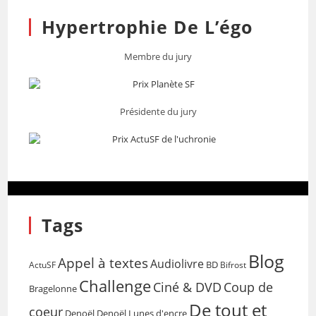
Hypertrophie De L’égo
Membre du jury
Présidente du jury
Tags
Blog
Appel à textes
Audiolivre
BD
Bifrost
ActuSF
Challenge
Coup de
Ciné & DVD
Bragelonne
De tout et
coeur
Denoël
Denoël Lunes d'encre