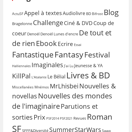
Blog
Appel à textes
Audiolivre
BD
Bifrost
ActuSF
Challenge
Coup de
Ciné & DVD
Bragelonne
De tout et
coeur
Denoël
Denoël Lunes d'encre
de rien
Ebook
Ecrire
Essai
Fantasy
Fantastique
Festival
Imaginales
Jeunesse & YA
Halliennales
J'ai Lu
Livres & BD
KillPal
Le Bélial
L'Atalante
Nouvelles &
MrLhisbei
Miscellanées
Mnémos
Nouvelles des mondes
novellas
de l'imaginaire
Parutions et
Roman
sorties
Prix
Revues
PSF2014
PSF2021
SF
SummerStarWars
SFFF&Diversité
Swap