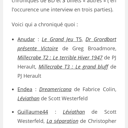
chroniques de BD et
3
billets « autres » ( en
l’occurence une interview en trois parties).
Voici qui a chroniqué quoi :
Anudar
:
Le Grand Jeu
T5
,
Dr Grordbort
présente Victoire
de Greg Broadmore,
Millecrabe T2 : Le terrible Hiver 1947
de PJ
Herault,
Millecrabe T3 : Le grand bluff
de
PJ Herault
Endea
:
Dreamericana
de Fabrice Colin,
Léviathan
de Scott Westerfeld
Guillaume44
:
Léviathan
de Scott
Westerfeld,
La séparation
de Christopher