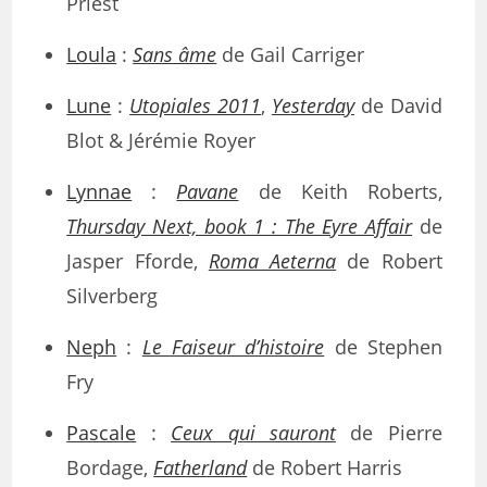
Priest
Loula
:
Sans âme
de Gail Carriger
Lune
:
Utopiales 2011
,
Yesterday
de David
Blot & Jérémie Royer
Lynnae
:
Pavane
de Keith Roberts,
Thursday Next, book 1 : The Eyre Affair
de
Jasper Fforde,
Roma Aeterna
de Robert
Silverberg
Neph
:
Le Faiseur d’histoire
de Stephen
Fry
Pascale
:
Ceux qui sauront
de Pierre
Bordage,
Fatherland
de Robert Harris