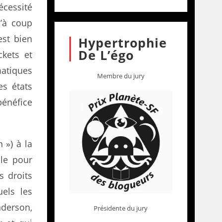
écessité
u’à coup
est bien
Hypertrophie
De L’égo
ckets et
matiques
Membre du jury
es états
bénéfice
 ») à la
lle pour
s droits
els les
nderson,
Présidente du jury