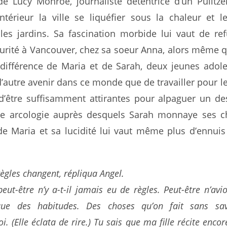
de Lucy Monroe, journaliste détentrice d’un Pulitze
ntérieur la ville se liquéfier sous la chaleur et l
 les jardins. Sa fascination morbide lui vaut de re
écurité à Vancouver, chez sa soeur Anna, alors même qu
a différence de Maria et de Sarah, deux jeunes adol
d’autre avenir dans ce monde que de travailler pour le
 d’être suffisamment attirantes pour alpaguer un de
ne arcologie auprès desquels Sarah monnaye ses c
 de Maria et sa lucidité lui vaut même plus d’ennui
ègles changent, répliqua Angel.
ut-être n’y a-t-il jamais eu de règles. Peut-être n’avi
ue des habitudes. Des choses qu’on fait sans sav
i. (Elle éclata de rire.) Tu sais que ma fille récite encor