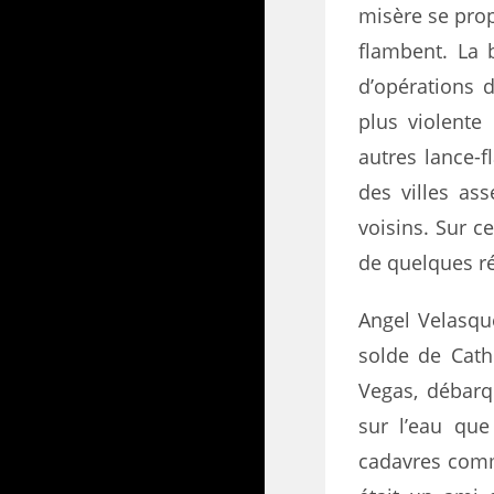
misère se prop
flambent. La 
d’opérations d
plus violente 
autres lance-
des villes as
voisins. Sur ce
de quelques r
Angel Velasque
solde de Cath
Vegas, débarq
sur l’eau qu
cadavres comm