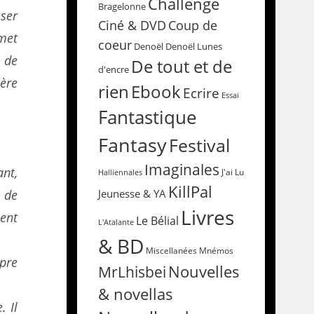
Challenge
Bragelonne
sser
Coup de
Ciné & DVD
 met
coeur
Denoël
Denoël Lunes
 de
De tout et de
d'encre
ère
rien
Ebook
Ecrire
Essai
Fantastique
Fantasy
Festival
Imaginales
nt,
Halliennales
J'ai Lu
KillPal
 de
Jeunesse & YA
Livres
ent
Le Bélial
L'Atalante
& BD
Miscellanées
Mnémos
pre
Nouvelles
MrLhisbei
& novellas
. Il