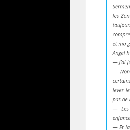
Serment
les Zon
toujou
compren
et ma g
Angel h
— J’ai 
— Non.
certain
lever 
pas de 
— Les 
enfance
— Et la