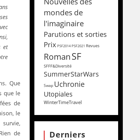
Nouvelles des
ans
mondes de
ses
l'imaginaire
avec
Parutions et sorties
si,
Prix
Revues
s
et
PSF2014
PSF2021
SF
Roman
otre
SFFF&Diversité
SummerStarWars
Uchronie
ons. Que
Swap
s que le
Utopiales
WinterTimeTravel
ffées de
ison, le
 survie,
Derniers
 Rien de