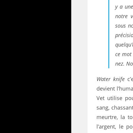
y a une
notre 
sous no
précis
quelqu
ce mot 
nez. No
Water knife
c’e
devient l’huma
Vet utilise po
sang, chassant
meurtre, la t
l’argent, le p