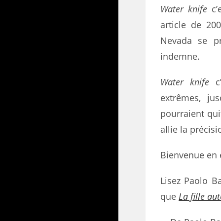
Water knife
c’e
article de 2
Nevada se pr
indemne.
Water knife
c’
extrêmes, ju
pourraient qui
allie la précis
Bienvenue en 
Lisez Paolo B
que
La fille a