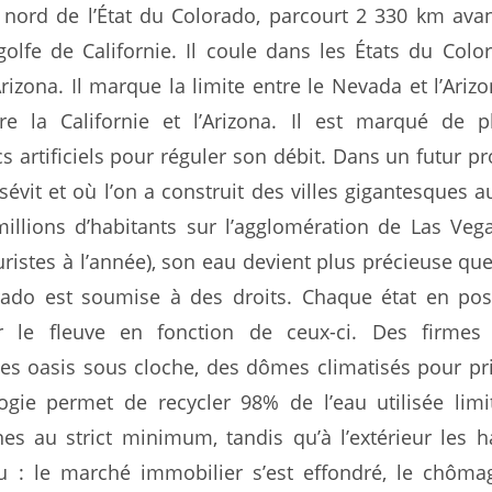
nord de l’État du Colorado, parcourt 2 330 km ava
golfe de Californie. Il coule dans les États du Colo
Arizona. Il marque la limite entre le Nevada et l’Arizo
re la Californie et l’Arizona. Il est marqué de p
cs artificiels pour réguler son débit. Dans un futur p
sévit et où l’on a construit des villes gigantesques a
millions d’habitants sur l’agglomération de Las Veg
uristes à l’année), son eau devient plus précieuse que 
rado est soumise à des droits. Chaque état en po
er le fleuve en fonction de ceux-ci. Des firmes 
es oasis sous cloche, des dômes climatisés pour pri
ogie permet de recycler 98% de l’eau utilisée limi
es au strict minimum, tandis qu’à l’extérieur les h
u : le marché immobilier s’est effondré, le chôma