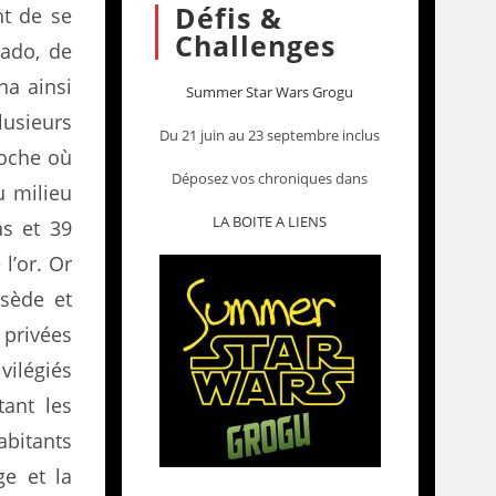
Défis &
nt de se
Challenges
rado, de
na ainsi
Summer Star Wars Grogu
lusieurs
Du 21 juin au 23 septembre inclus
roche où
Déposez vos chroniques dans
u milieu
LA BOITE A LIENS
as et 39
l’or. Or
ssède et
privées
vilégiés
tant les
abitants
ge et la