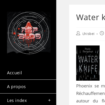
Water k
Lhisbei
Accueil
Phoenix se me
A propos
Réchauffement
Les index
autour du f