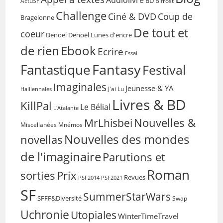
Audiolivre
BD
Bifrost
ActuSF
Challenge
Coup de
Ciné & DVD
Bragelonne
De tout et
coeur
Denoël
Denoël Lunes d'encre
de rien
Ebook
Ecrire
Essai
Fantasy
Fantastique
Festival
Imaginales
Jeunesse & YA
Halliennales
J'ai Lu
Livres & BD
KillPal
Le Bélial
L'Atalante
Nouvelles &
MrLhisbei
Miscellanées
Mnémos
Nouvelles des mondes
novellas
de l'imaginaire
Parutions et
Roman
sorties
Prix
Revues
PSF2014
PSF2021
SF
SummerStarWars
SFFF&Diversité
Swap
Uchronie
Utopiales
WinterTimeTravel