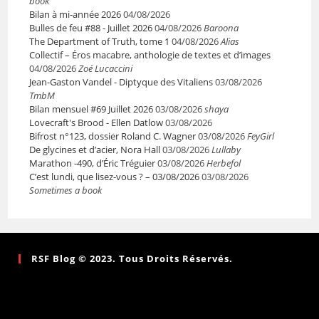
book
Bilan à mi-année 2026
04/08/2026
Bulles de feu #88 - Juillet 2026
04/08/2026
Baroona
The Department of Truth, tome 1
04/08/2026
Alias
Collectif – Éros macabre, anthologie de textes et d’images
04/08/2026
Zoé Lucaccini
Jean-Gaston Vandel - Diptyque des Vitaliens
03/08/2026
TmbM
Bilan mensuel #69 Juillet 2026
03/08/2026
shaya
Lovecraft's Brood - Ellen Datlow
03/08/2026
Bifrost n°123, dossier Roland C. Wagner
03/08/2026
FeyGirl
De glycines et d’acier, Nora Hall
03/08/2026
Lullaby
Marathon -490, d’Éric Tréguier
03/08/2026
Herbefol
C’est lundi, que lisez-vous ? – 03/08/2026
03/08/2026
Sometimes a book
RSF Blog © 2023. Tous Droits Réservés.