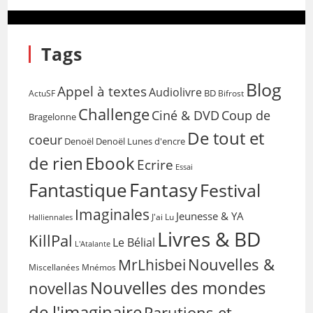
Tags
Blog
Appel à textes
Audiolivre
BD
Bifrost
ActuSF
Challenge
Coup de
Ciné & DVD
Bragelonne
De tout et
coeur
Denoël
Denoël Lunes d'encre
de rien
Ebook
Ecrire
Essai
Fantasy
Fantastique
Festival
Imaginales
Jeunesse & YA
Halliennales
J'ai Lu
Livres & BD
KillPal
Le Bélial
L'Atalante
Nouvelles &
MrLhisbei
Miscellanées
Mnémos
Nouvelles des mondes
novellas
de l'imaginaire
Parutions et