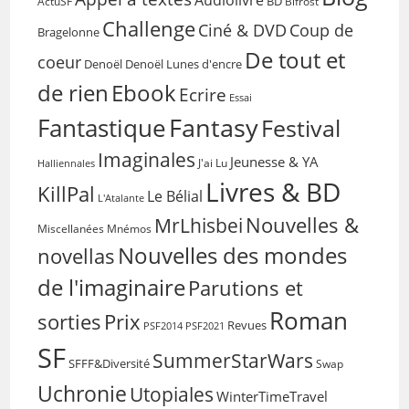
Audiolivre
BD
Bifrost
ActuSF
Challenge
Coup de
Ciné & DVD
Bragelonne
De tout et
coeur
Denoël
Denoël Lunes d'encre
de rien
Ebook
Ecrire
Essai
Fantasy
Fantastique
Festival
Imaginales
Jeunesse & YA
Halliennales
J'ai Lu
Livres & BD
KillPal
Le Bélial
L'Atalante
Nouvelles &
MrLhisbei
Miscellanées
Mnémos
Nouvelles des mondes
novellas
de l'imaginaire
Parutions et
Roman
sorties
Prix
Revues
PSF2014
PSF2021
SF
SummerStarWars
SFFF&Diversité
Swap
Uchronie
Utopiales
WinterTimeTravel