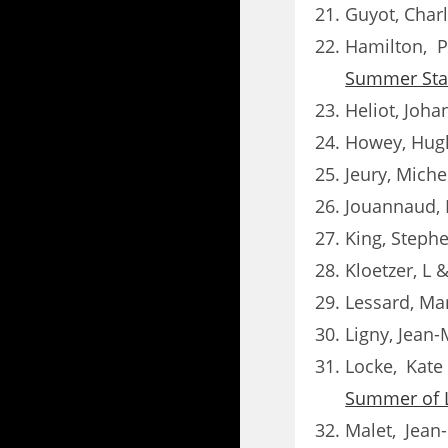
Guyot, Charl
Hamilton, P
Summer Star
Heliot, Joha
Howey, Hug
Jeury, Miche
Jouannaud, 
King, Steph
Kloetzer, L &
Lessard, Mar
Ligny, Jean-
Locke, Kate
Summer of 
Malet, Jean