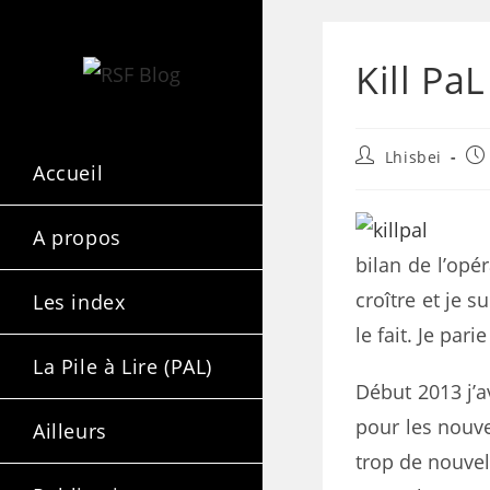
Kill PaL
Lhisbei
Accueil
A propos
bilan de l’opé
croître et je s
Les index
le fait. Je pari
La Pile à Lire (PAL)
Début 2013 j’av
pour les nouve
Ailleurs
trop de nouvel