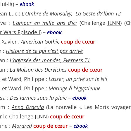
lui-là) –
ebook
ean-Luc :
L’Ombre de Monsalvy, La Geste d’Alban T2
ave :
L’amour en mille ans d’ici
(Challenge
JLNN
) (C
 Wars Episode I
) –
ebook
Xavier :
American Gothic
coup de cœur
h :
Histoire de ce qui n’est pas arrivé
an :
L’odyssée des mondes, E
verness T1
an :
La Maison des Derviches
coup de cœur
ie et Ward, Philippe :
Lasser, un privé sur le Nil
ie et Ward, Philippe :
Mariage à l’égyptienne
sa :
Des larmes sous la pluie
–
ebook
im :
Anno Dracula
(La nouvelle « Les Morts voyagen
 le Challenge
JLNN
)
coup de cœur
tine :
Mordred
coup de cœur
–
ebook