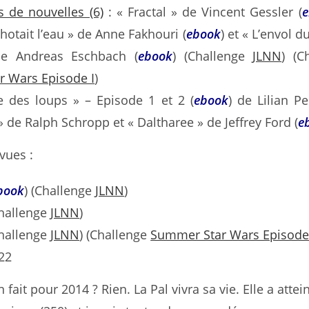
s de nouvelles (6)
: « Fractal » de Vincent Gessler (
e
otait l’eau » de Anne Fakhouri (
ebook
) et « L’envol 
 de Andreas Eschbach (
ebook
) (Challenge
JLNN
) (C
 Wars Episode I
)
e des loups » – Episode 1 et 2 (
ebook
) de Lilian Pe
 de Ralph Schropp et « Daltharee » de Jeffrey Ford (
e
vues :
book
) (Challenge
JLNN
)
hallenge
JLNN
)
hallenge
JLNN
) (Challenge
Summer Star Wars Episode
 22
 fait pour 2014 ? Rien. La Pal vivra sa vie. Elle a attei