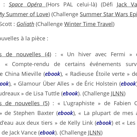
k :
Space Opéra
(Hors PAL celui-là) (Défi
Jack V
My Summer of Love
) (Challenge
Summer Star Wars Epi
Scott :
Goliath
(Challenge
Winter Time Travel
)
uvelles à la pièce :
s de nouvelles (4)
: « Un hiver avec Fermi » 
, « Compte-rendu de certains événements sur
e China Mieville (
ebook
), « Radieuse Étoile verte » d
ook
), « Glamour Über Alles » de Éric Holstein (
ebook
dreaux » de Lisa Tuttle (
ebook
). (Challenge
JLNN
)
s de nouvelles (5)
: « L’ugraphiste » de Fabien Cl
» de Stephen Baxter (
ebook
), « La plupart de mes
’eau aux deux tiers » de Kelly Link (
ebook
) et « Les
 de Jack Vance (
ebook
). (Challenge
JLNN
)