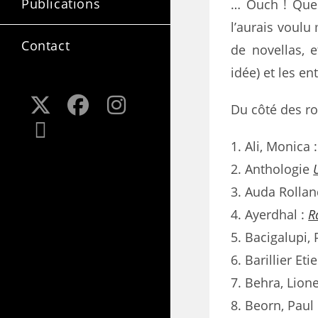
Publications
… Ouch ! Que ç
l’aurais voulu
Contact
de novellas, e
idée) et les e
Du côté des ro
Ali, Monica 
Anthologie
Auda Rollan
Ayerdhal :
R
Bacigalupi, 
Barillier Et
Behra, Lione
Beorn, Paul