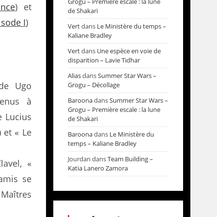
Grogu – Première escale : la lune
ance
) et
de Shakari
sode I
)
Vert
dans
Le Ministère du temps –
Kaliane Bradley
Vert
dans
Une espèce en voie de
disparition – Lavie Tidhar
Alias
dans
Summer Star Wars –
de Ugo
Grogu – Décollage
venus à
Baroona
dans
Summer Star Wars –
Grogu – Première escale : la lune
e Lucius
de Shakari
) et « Le
Baroona
dans
Le Ministère du
temps – Kaliane Bradley
Jourdan
dans
Team Building –
avel, «
Katia Lanero Zamora
 amis se
 Maîtres