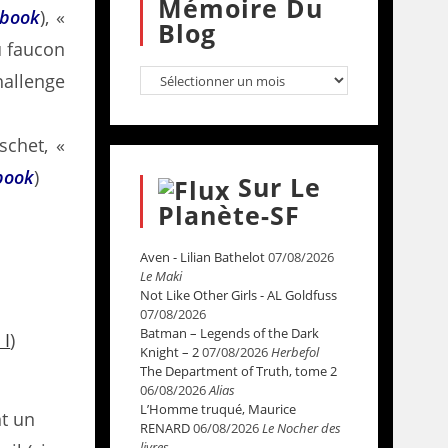
Mémoire Du
book
), «
Blog
du faucon
hallenge
schet, «
book
)
Sur Le
Planète-SF
Aven - Lilian Bathelot
07/08/2026
Le Maki
Not Like Other Girls - AL Goldfuss
07/08/2026
Batman – Legends of the Dark
 I
)
Knight – 2
07/08/2026
Herbefol
The Department of Truth, tome 2
06/08/2026
Alias
L’Homme truqué, Maurice
nt un
RENARD
06/08/2026
Le Nocher des
livres