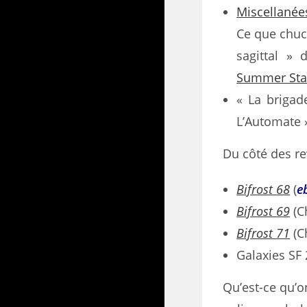
Miscellanée
Ce que chuch
sagittal »
Summer Star
« La brigad
L’Automate »
Du côté des re
Bifrost 68
(
e
Bifrost 69
(C
Bifrost 71
(C
Galaxies SF
Qu’est-ce qu’on