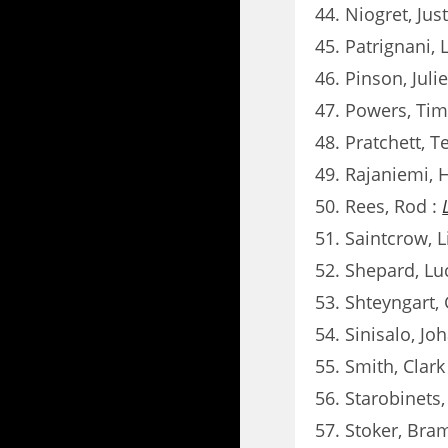
Niogret, Jus
Patrignani,
Pinson, Juli
Powers, Tim
Pratchett, T
Rajaniemi, 
Rees, Rod :
Saintcrow, Li
Shepard, Lu
Shteyngart,
Sinisalo, Jo
Smith, Clark
Starobinets
Stoker, Bra