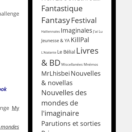
Fantastique
hallenge
Fantasy
Festival
Imaginales
Halliennales
J'ai Lu
KillPal
Jeunesse & YA
Livres
Le Bélial
L'Atalante
& BD
Miscellanées
Mnémos
Nouvelles
MrLhisbei
& novellas
ook
Nouvelles des
mondes de
enge
My
l'imaginaire
Parutions et sorties
s mondes