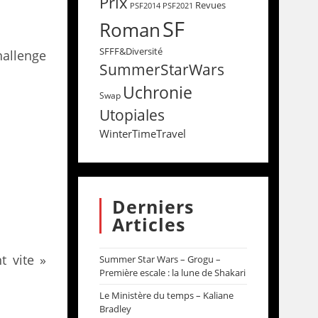
Prix
Revues
PSF2014
PSF2021
SF
Roman
SFFF&Diversité
hallenge
SummerStarWars
Uchronie
Swap
Utopiales
WinterTimeTravel
Derniers
Articles
t vite »
Summer Star Wars – Grogu –
Première escale : la lune de Shakari
Le Ministère du temps – Kaliane
Bradley