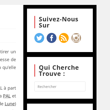
Suivez-Nous
Sur
tirer un
 cesse de
Qui Cherche
 qu’elle
Trouve :
L à part
la
PAL
et
 de
Lune
)