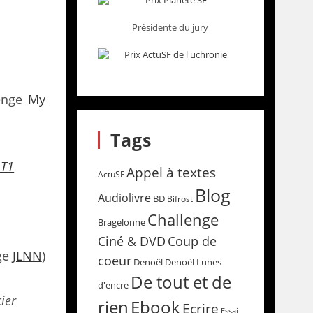
Présidente du jury
enge
My
Tags
 T1
Appel à textes
ActuSF
Blog
Audiolivre
BD
Bifrost
Challenge
Bragelonne
Coup de
Ciné & DVD
ge
JLNN
)
coeur
Denoël
Denoël Lunes
De tout et de
d'encre
ier
rien
Ebook
Ecrire
Essai