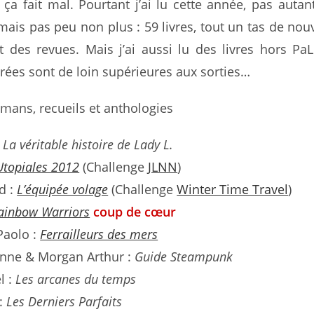
a fait mal. Pourtant j’ai lu cette année, pas autan
 mais pas peu non plus : 59 livres, tout un tas de nouv
t des revues. Mais j’ai aussi lu des livres hors PaL
ntrées sont de loin supérieures aux sorties…
mans, recueils et anthologies
:
La véritable histoire de Lady L.
Utopiales 2012
(Challenge
JLNN
)
d :
L’équipée volage
(Challenge
Winter Time Travel
)
ainbow Warriors
coup de cœur
Paolo :
Ferrailleurs des mers
ienne & Morgan Arthur :
Guide Steampunk
l :
Les arcanes du temps
 :
Les Derniers Parfaits