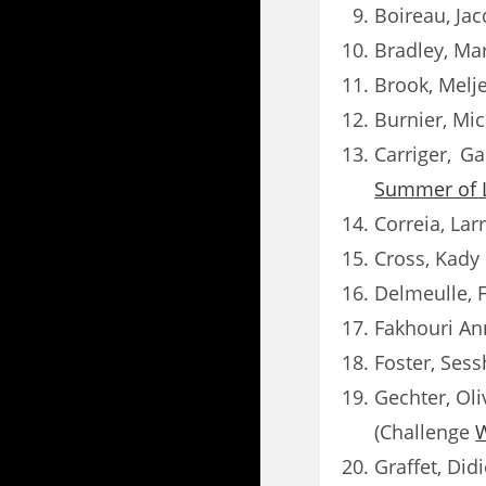
Boireau, Ja
Bradley, Ma
Brook, Melj
Burnier, Mic
Carriger, Ga
Summer of 
Correia, Lar
Cross, Kady
Delmeulle, F
Fakhouri An
Foster, Sess
Gechter, Oli
(Challenge
W
Graffet, Did