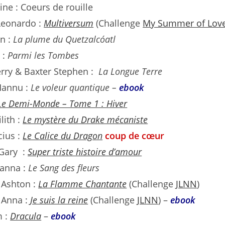
tine : Coeurs de rouille
 Leonardo :
Multiversum
(Challenge
My Summer of Lov
en :
La plume du Quetzalcóatl
 :
Parmi les Tombes
erry & Baxter Stephen :
La Longue Terre
Hannu :
Le voleur quantique –
ebook
Le Demi-Monde – Tome 1 : Hiver
lith :
Le mystère du Drake mécaniste
cius :
Le Calice du Dragon
coup de cœur
 Gary :
Super triste histoire d’amour
hanna :
Le Sang des fleurs
 Ashton :
La Flamme Chantante
(Challenge
JLNN
)
, Anna :
Je suis la reine
(Challenge
JLNN
) –
ebook
m :
Dracula
–
ebook