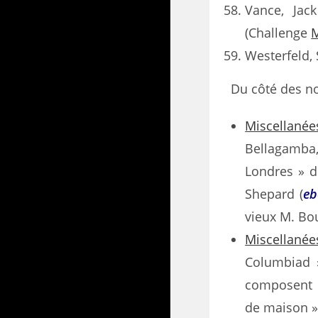
Vance, Jac
(Challenge
Westerfeld, 
Du côté des no
Miscellanée
Bellagamba
Londres » d
Shepard (
eb
vieux M. Bou
Miscellanée
Columbiad 
composent d
de maison »