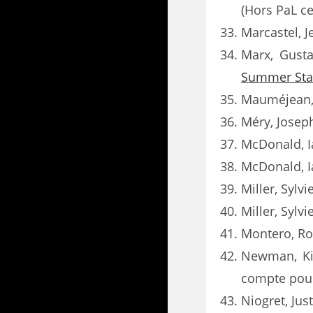
(Hors PaL ce
Marcastel, J
Marx, Gust
Summer Star
Mauméjean, 
Méry, Josep
McDonald, I
McDonald, I
Miller, Sylv
Miller, Sylv
Montero, Ro
Newman, K
compte pour
Niogret, Jus