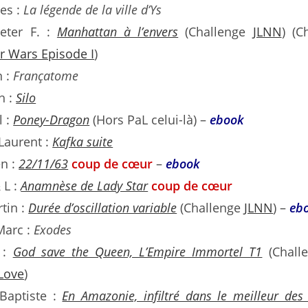
es :
La légende de la ville d’Ys
eter F. :
Manhattan à l’envers
(Challenge
JLNN
) (C
 Wars Episode I
)
n :
Françatome
h :
Silo
l :
Poney-Dragon
(Hors PaL celui-là) –
ebook
Laurent :
Kafka suite
en :
22/11/63
coup de cœur
–
ebook
 L :
Anamnèse de Lady Star
coup de cœur
tin :
Durée d’oscillation variable
(Challenge
JLNN
) –
eb
Marc :
Exodes
 :
God save the Queen, L’Empire Immortel T1
(Chall
Love
)
-Baptiste :
En Amazonie, infiltré dans le meilleur de