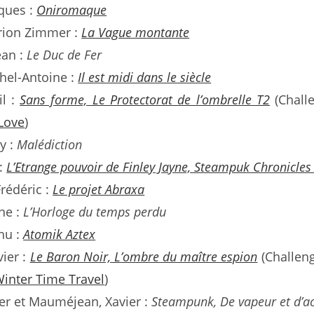
cques :
Oniromaque
rion Zimmer :
La Vague montante
ean :
Le Duc de Fer
hel-Antoine :
Il est midi dans le siècle
il :
Sans forme, Le Protectorat de l’ombrelle T2
(Chall
Love
)
ry :
Malédiction
 :
L’Etrange pouvoir de Finley Jayne, Steampuk Chronicles
rédéric :
Le projet Abraxa
ne :
L’Horloge du temps perdu
hu :
Atomik Aztex
vier :
Le Baron Noir, L’ombre du maître espion
(Challen
inter Time Travel
)
ier et Mauméjean, Xavier :
Steampunk, De vapeur et d’ac