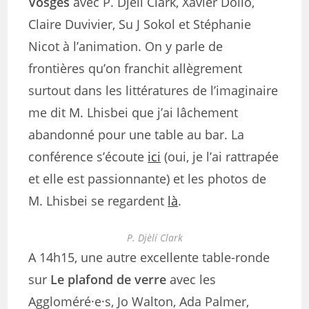
Vosges
avec P. Djèlí Clark, Xavier Dollo,
Claire Duvivier, Su J Sokol et Stéphanie
Nicot à l’animation. On y parle de
frontières qu’on franchit allègrement
surtout dans les littératures de l’imaginaire
me dit M. Lhisbei que j’ai lâchement
abandonné pour une table au bar. L
a
conférence s’écoute
ici
(oui, je l’ai rattrapée
et elle est passionnante) et les photos de
M. Lhisbei se regardent
là
.
P. Djèlí Clark
A 14h15, une autre excellente table-ronde
sur
Le plafond de verre
avec les
Aggloméré·e·s, Jo Walton, Ada Palmer,