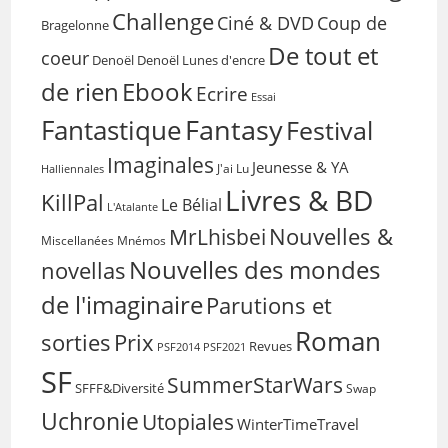
Challenge
Coup de
Ciné & DVD
Bragelonne
De tout et
coeur
Denoël
Denoël Lunes d'encre
de rien
Ebook
Ecrire
Essai
Fantasy
Fantastique
Festival
Imaginales
Jeunesse & YA
Halliennales
J'ai Lu
Livres & BD
KillPal
Le Bélial
L'Atalante
Nouvelles &
MrLhisbei
Miscellanées
Mnémos
Nouvelles des mondes
novellas
de l'imaginaire
Parutions et
Roman
sorties
Prix
Revues
PSF2014
PSF2021
SF
SummerStarWars
SFFF&Diversité
Swap
Uchronie
Utopiales
WinterTimeTravel