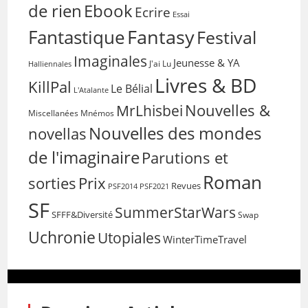
de rien
Ebook
Ecrire
Essai
Fantasy
Fantastique
Festival
Imaginales
Jeunesse & YA
Halliennales
J'ai Lu
Livres & BD
KillPal
Le Bélial
L'Atalante
Nouvelles &
MrLhisbei
Miscellanées
Mnémos
Nouvelles des mondes
novellas
de l'imaginaire
Parutions et
Roman
sorties
Prix
Revues
PSF2014
PSF2021
SF
SummerStarWars
SFFF&Diversité
Swap
Uchronie
Utopiales
WinterTimeTravel