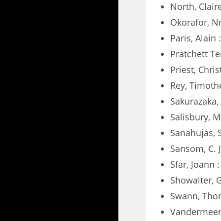
North, Clair
Okorafor, N
Paris, Alain 
Pratchett Te
Priest, Chri
Rey, Timoth
Sakurazaka, 
Salisbury, M
Sanahujas,
Sansom, C. J
Sfar, Joann 
Showalter, 
Swann, Tho
Vandermeer,