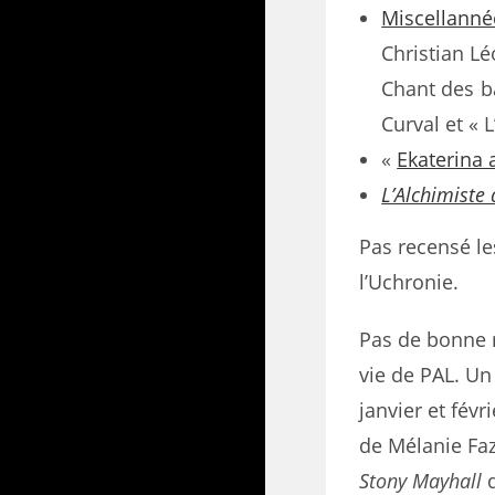
Miscellanné
Christian Lé
Chant des ba
Curval et « 
«
Ekaterina 
L’Alchimiste
Pas recensé les
l’Uchronie.
Pas de bonne r
vie de PAL. Un
janvier et févr
de Mélanie Faz
Stony Mayhall
d