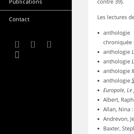
contre 39).
Publications
Les lectures d
Contact
anthologi
chroniquée 
anthologie
anthologie
anthologie
anthologie
Europole, Le 
Albert, Raph
Allan, Nina 
Andrevon, Je
Baxter, Ste