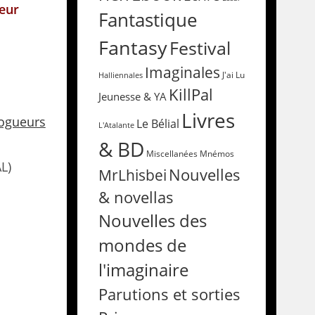
œur
Fantastique
Fantasy
Festival
Imaginales
Halliennales
J'ai Lu
KillPal
Jeunesse & YA
Livres
logueurs
Le Bélial
L'Atalante
& BD
Miscellanées
Mnémos
L)
Nouvelles
MrLhisbei
& novellas
Nouvelles des
mondes de
l'imaginaire
Parutions et sorties