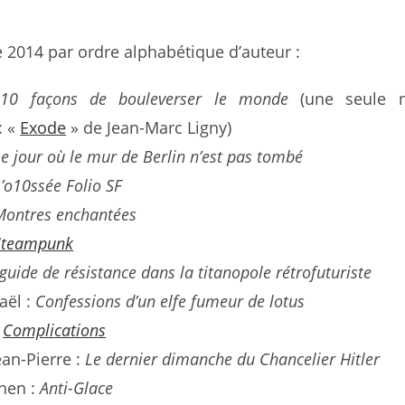
e 2014 par ordre alphabétique d’auteur :
e
10 façons de bouleverser le monde
(une seule n
: «
Exode
» de Jean-Marc Ligny)
Le jour où le mur de Berlin n’est pas tombé
L’o10ssée Folio SF
Montres enchantées
Steampunk
guide de résistance dans la titanopole rétrofuturiste
aël :
Confessions d’un elfe fumeur de lotus
:
Complications
an-Pierre :
Le dernier dimanche du Chancelier Hitler
phen :
Anti-Glace