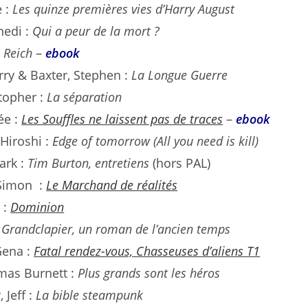
e :
Les quinze premières vies d’Harry August
nedi :
Qui a peur de la mort ?
:
Reich
–
ebook
rry & Baxter, Stephen :
La Longue Guerre
stopher :
La séparation
ée :
Les Souffles ne laissent pas de traces
–
ebook
Hiroshi :
Edge of tomorrow (All you need is kill)
ark :
Tim Burton, entretiens
(hors PAL)
 Simon :
Le Marchand de réalités
 :
Dominion
:
Grandclapier, un roman de l’ancien temps
Gena :
Fatal rendez-vous, Chasseuses d’aliens T1
mas Burnett :
Plus grands sont les héros
 Jeff :
La bible steampunk