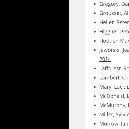
Gregory, Dar
Grousset, Al
Heller, Peter
Higgins, Pet
Hodder, Mar
Jaworski, Je
2014
Lafforest, R
Lambert, Ch
Mary, Luc :
E
McDonald, I
McMurphy, 
Miller, Sylv
Morrow, Ja