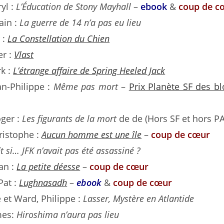
yl :
L’Éducation de Stony Mayhall
–
ebook
&
coup de c
ain :
La guerre de 14 n’a pas eu lieu
 :
La Constellation du Chien
er :
Vlast
k :
L’étrange affaire de Spring Heeled Jack
an-Philippe :
Même pas mort
–
Prix Planète SF des b
oger :
Les figurants de la mort
de de (Hors SF et hors PA
ristophe :
Aucun homme est une île
–
coup de cœur
t si… JFK n’avait pas été assassiné ?
an :
La petite déesse
–
coup de cœur
Pat :
Lughnasadh
–
ebook
&
coup de cœur
ie et Ward, Philippe :
Lasser, Mystère en Atlantide
mes:
Hiroshima n’aura pas lieu