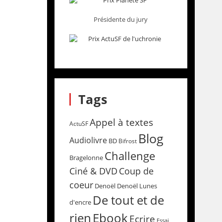
Présidente du jury
Tags
Appel à textes
ActuSF
Blog
Audiolivre
BD
Bifrost
Challenge
Bragelonne
Coup de
Ciné & DVD
coeur
Denoël
Denoël Lunes
De tout et de
d'encre
rien
Ebook
Ecrire
Essai