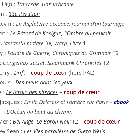
 Ugo :
Tancrède, Une uchronie
an :
33e Itération
evin :
En Angleterre occupée, journal d’un tournage
ien :
Le Bâtard de Kosigan, l’Ombre du pouvoir
:
L’assassin malgré lui, Warp, Livre
1
ry :
Foudre de Guerre, Chroniques du Grimnoir
T3
 :
Dangereux secret, Steampunk Chronicles
T2
erry :
Drift
–
coup de cœur
(hors PAL)
ouis :
Des bleus dans les yeux
e :
Le jardin des silences
–
coup de cœur
 Jacques :
Emile Delcroix et l’ombre sur Paris –
ebook
l :
L’Océan au bout du chemin
vier :
Bel Ange, Le Baron Noir
T2
–
coup de cœur
ew Sean :
Les Vies parallèles de Greta Wells