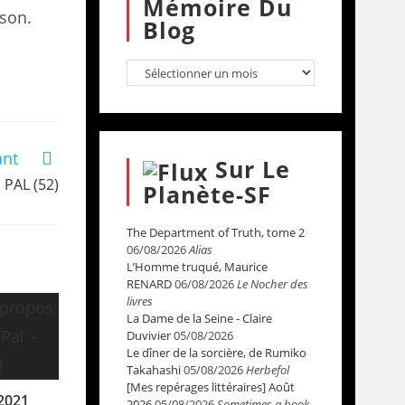
Mémoire Du
son.
Blog
ant
Sur Le
a PAL (52)
Planète-SF
The Department of Truth, tome 2
06/08/2026
Alias
L’Homme truqué, Maurice
RENARD
06/08/2026
Le Nocher des
livres
La Dame de la Seine - Claire
Duvivier
05/08/2026
Le dîner de la sorcière, de Rumiko
Takahashi
05/08/2026
Herbefol
[Mes repérages littéraires] Août
 2021
2026
05/08/2026
Sometimes a book