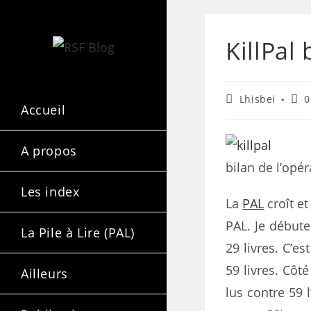
KillPal
Lhisbei
0
Accueil
A propos
bilan de l’opé
Les index
La
PAL
croît et
PAL. Je débute
La Pile à Lire (PAL)
29 livres. C’e
59 livres. Côté
Ailleurs
lus contre 59 