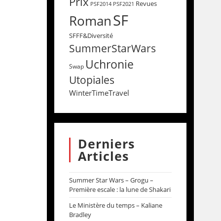
Prix
Revues
PSF2014
PSF2021
SF
Roman
SFFF&Diversité
SummerStarWars
Uchronie
Swap
Utopiales
WinterTimeTravel
Derniers
Articles
Summer Star Wars – Grogu –
Première escale : la lune de Shakari
Le Ministère du temps – Kaliane
Bradley