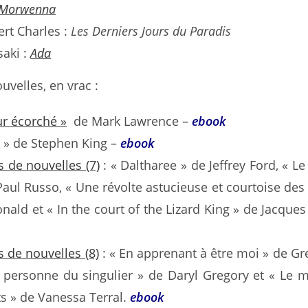
Morwenna
ert Charles :
Les Derniers Jours du Paradis
aki :
Ada
uvelles, en vrac :
r écorché »
de Mark Lawrence –
ebook
e
» de Stephen King –
ebook
 de nouvelles (7)
: « Daltharee » de Jeffrey Ford, « Le
aul Russo, « Une révolte astucieuse et courtoise des
ald et « In the court of the Lizard King » de Jacques
 de nouvelles (8)
: « En apprenant à être moi » de Gr
personne du singulier » de Daryl Gregory et « Le m
ts » de Vanessa Terral.
ebook