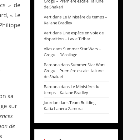
Grogu – Première escale : la lune
cs » de
de Shakari
rd, « Le
Vert
dans
Le Ministère du temps –
Kaliane Bradley
Philippe
Vert
dans
Une espèce en voie de
disparition – Lavie Tidhar
Alias
dans
Summer Star Wars –
Grogu – Décollage
Baroona
dans
Summer Star Wars –
e
Grogu – Première escale : la lune
de Shakari
Baroona
dans
Le Ministère du
temps – Kaliane Bradley
çon sa
Jourdan
dans
Team Building –
age sur
Katia Lanero Zamora
lences
ion de
s