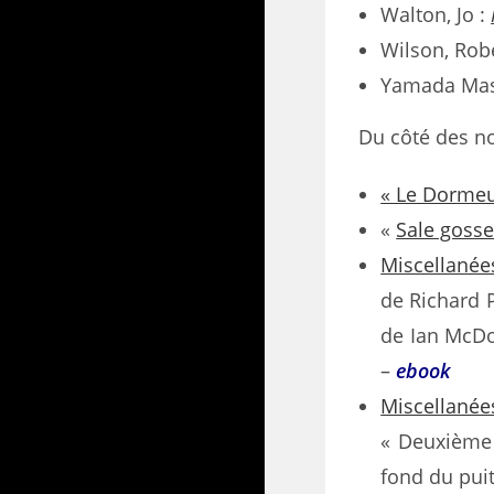
Walton, Jo :
Wilson, Rob
Yamada Mas
Du côté des no
« Le Dormeu
«
Sale goss
Miscellanées
de Richard P
de Ian McDon
–
ebook
Miscellanées
« Deuxième 
fond du pui