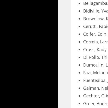
Bellagamba,
Bidiville, Yv
Brownlow, K
Cerutti, Fab
Colfer, Eoin 
Correia, Lar
Cross, Kady
Di Rollo, Thi
Dumoulin, L
Fazi, Mélani
Fuentealba,
Gaiman, Nei
Gechter, Oli
Greer, Andr