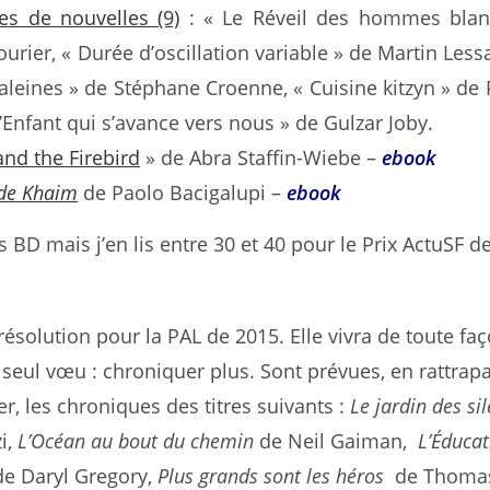
es de nouvelles (9)
: « Le Réveil des hommes blan
ourier, « Durée d’oscillation variable » de Martin Lessa
leines » de Stéphane Croenne, « Cuisine kitzyn » de 
L’Enfant qui s’avance vers nous » de Gulzar Joby.
and the Firebird
» de Abra Staffin-Wiebe –
ebook
 de Khaim
de Paolo Bacigalupi –
ebook
 BD mais j’en lis entre 30 et 40 pour le Prix ActuSF d
ésolution pour la PAL de 2015. Elle vivra de toute fa
 seul vœu : chroniquer plus. Sont prévues, en rattrap
ier, les chroniques des titres suivants :
Le jardin des si
i,
L’Océan au bout du chemin
de Neil Gaiman,
L’Éducat
e Daryl Gregory,
Plus grands sont les héros
de Thoma